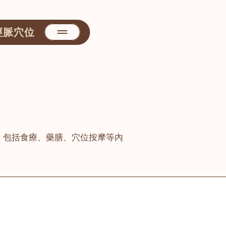
經脈穴位
，包括食療、藥膳、穴位按摩等內
善醫堂
屯門