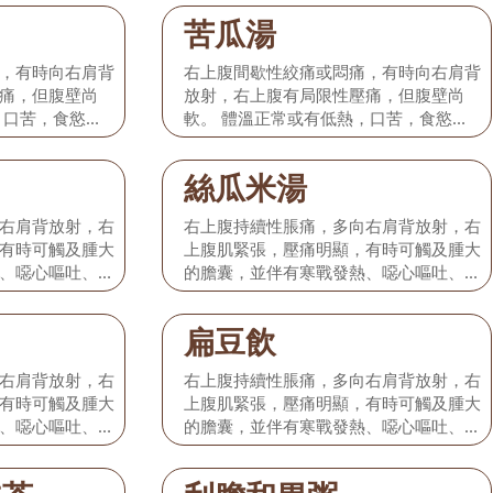
緊。 本型相當
紅，苔微黃，脈弦細或弦緊。 本型相當
苦瓜湯
純性急性膽囊
於發病初期的膽絞痛或單純性急性膽囊
炎。
，有時向右肩背
右上腹間歇性絞痛或悶痛，有時向右肩背
痛，但腹壁尚
放射，右上腹有局限性壓痛，但腹壁尚
，口苦，食慾減
軟。 體溫正常或有低熱，口苦，食慾減
無黃疸，舌淡
退，或有輕度噁心嘔吐，無黃疸，舌淡
緊。 本型相當
紅，苔微黃，脈弦細或弦緊。 本型相當
絲瓜米湯
純性急性膽囊
於發病初期的膽絞痛或單純性急性膽囊
炎。
右肩背放射，右
右上腹持續性脹痛，多向右肩背放射，右
有時可觸及腫大
上腹肌緊張，壓痛明顯，有時可觸及腫大
、噁心嘔吐、口
的膽囊，並伴有寒戰發熱、噁心嘔吐、口
患者出現黃疸，
渴尿赤、大便秘結，部分患者出現黃疸，
。 本型相當於
舌紅苔黃膩，脈弦滑而數。 本型相當於
扁豆飲
急性發作時，應
化膿性、壞疽性膽囊炎，急性發作時，應
以防不測。 一
及時前往醫院積極就治，以防不測。 一
右肩背放射，右
右上腹持續性脹痛，多向右肩背放射，右
情況下，配合如
般在病情基本得到控制的情況下，配合如
有時可觸及腫大
上腹肌緊張，壓痛明顯，有時可觸及腫大
下飲食療法。
、噁心嘔吐、口
的膽囊，並伴有寒戰發熱、噁心嘔吐、口
患者出現黃疸，
渴尿赤、大便秘結，部分患者出現黃疸，
。 本型相當於
舌紅苔黃膩，脈弦滑而數。 本型相當於