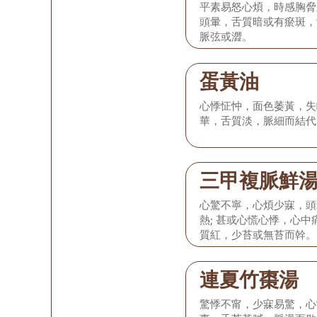
平素易怒心煩，時感胸脅
頭暈，舌質暗或有瘀斑，
脈弦或澀。
蛋黃油
心悸怔忡，面色萎黃，失
華，舌質淡，脈細而結代
三甲複脈鮮
心驚不寧，心煩少寐，頭
熱; 甚或心慌心悸，心
質紅，少苔或無苔而幹。
連夏竹棗湯
驚悸不甯，少寐易驚，心