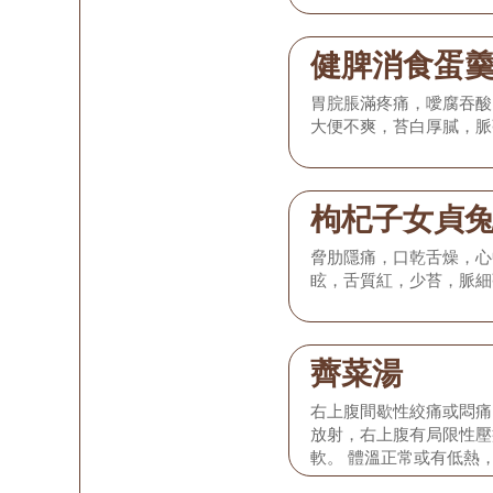
健脾消食蛋
胃脘脹滿疼痛，噯腐吞酸
大便不爽，苔白厚膩，脈
枸杞子女貞
脅肋隱痛，口乾舌燥，心
眩，舌質紅，少苔，脈細
薺菜湯
右上腹間歇性絞痛或悶痛
放射，右上腹有局限性壓
軟。 體溫正常或有低熱
退，或有輕度噁心嘔吐，