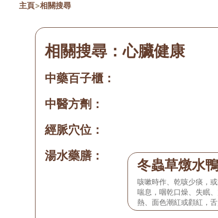
主頁
>
相關搜尋
相關搜尋：
心臟健康
中藥百子櫃：
中醫方劑：
經脈穴位：
湯水藥膳：
冬蟲草燉水
咳嗽時作、乾咳少痰，或
喘息，咽乾口燥、失眠、
熱、面色潮紅或顴紅，舌
細數弱。