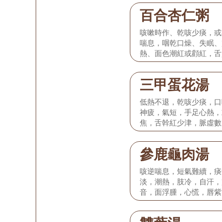
百合杏仁粥
咳嗽時作、乾咳少痰，或
喘息，咽乾口燥、失眠、
熱、面色潮紅或顴紅，舌
細數弱。
三甲蛋花湯
低熱不退，乾咳少痰，口
神疲，氣短，手足心熱，
焦，舌幹紅少津，脈虛數
參鹿龜肉湯
咳逆喘息，短氣難續，痰
淡，潮熱，肢冷，自汗，
音，面浮腫，心慌，唇紫
消瘦，男子滑精陽痿，女
紅津少，或舌淡邊有齒痕