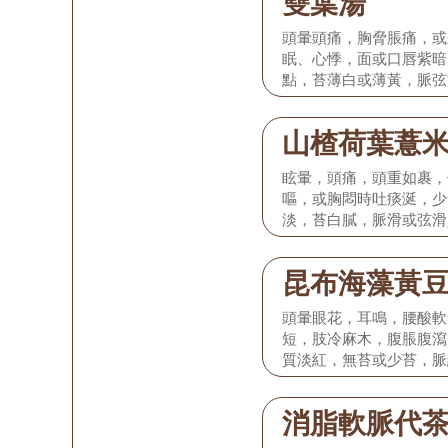
雙葉湯
或虛大無力。
頭暈頭痛，胸脅脹痛，或
眠、心悸，面或口唇紫暗
點，苔薄白或薄黃，脈弦
於高血壓病I期。
山楂荷葉薏
眩暈，頭痛，頭重如裹，
嘔，或胸悶時吐痰涎，少
淡，苔白膩，脈滑或弦滑
弦滑而數。 本證多見於高
昆布海藻黃
頭暈眼花，耳鳴，腰酸軟
短，肢冷麻木，腹脹腹瀉
質淡紅，無苔或少苔，脈
見於高血壓病III.期。
消脂軟脈代