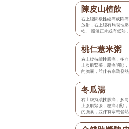
紅，苔微黃，脈弦細或弦
陳皮山楂飲
於發病初期的膽絞痛或單
炎。
右上腹間歇性絞痛或悶痛
放射，右上腹有局限性壓
軟。 體溫正常或有低熱
退，或有輕度噁心嘔吐，
紅，苔微黃，脈弦細或弦
桃仁薏米粥
於發病初期的膽絞痛或單
炎。
右上腹持續性脹痛，多向
上腹肌緊張，壓痛明顯，
的膽囊，並伴有寒戰發熱
渴尿赤、大便秘結，部分
舌紅苔黃膩，脈弦滑而數
冬瓜湯
化膿性、壞疽性膽囊炎，
及時前往醫院積極就治，
右上腹持續性脹痛，多向
般在病情基本得到控制的
上腹肌緊張，壓痛明顯，
下飲食療法。
的膽囊，並伴有寒戰發熱
渴尿赤、大便秘結，部分
舌紅苔黃膩，脈弦滑而數