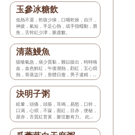
玉參冰糖飲
低熱不退，乾咳少痰，口咽乾燥，自汗，
神疲，氣短，手足心熱，或手指蠕動，唇
焦，舌幹紅少津，脈虛數。
清蒸鰻魚
咳嗆氣急，痰少質黏，難以咳出，時時咯
血，血色鮮紅，午後潮熱，顴紅，五心煩
熱，骨蒸盜汗，形體日瘦，男子遺精，女
子夢交或經閉，舌質紅絳而幹，舌苔黃或
花剝，脈細而數。
決明子粥
眩暈，頭痛，頭脹，耳鳴，易怒，口幹，
口渴，心煩，不寐，面紅，目赤，便秘，
尿赤，舌質紅苔黃，脈弦數有力。 此證
多見於高血壓病I期。