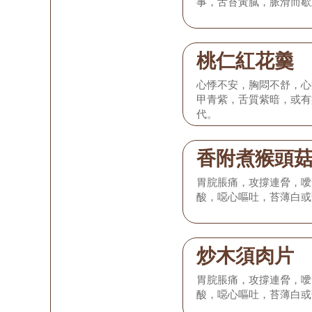
事，舌苔黃膩，脈滑而歇
桃仁紅花羹
心悸不安，胸悶不舒，心
甲青紫，舌質紫暗，或有
代。
香附煮猴頭
胃脘脹痛，攻撐連脅，噯
酸，噁心嘔吐，苔薄白或
炒木須肉片
胃脘脹痛，攻撐連脅，噯
酸，噁心嘔吐，苔薄白或