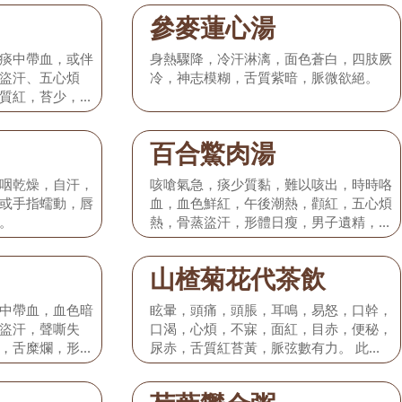
參麥蓮心湯
痰中帶血，或伴
身熱驟降，冷汗淋漓，面色蒼白，四肢厥
盜汗、五心煩
冷，神志模糊，舌質紫暗，脈微欲絕。
質紅，苔少，脈
百合鱉肉湯
咽乾燥，自汗，
咳嗆氣急，痰少質黏，難以咳出，時時咯
或手指蠕動，唇
血，血色鮮紅，午後潮熱，顴紅，五心煩
。
熱，骨蒸盜汗，形體日瘦，男子遺精，女
子夢交或經閉，舌質紅絳而幹，舌苔黃或
花剝，脈細而數。
山楂菊花代茶飲
中帶血，血色暗
眩暈，頭痛，頭脹，耳鳴，易怒，口幹，
盜汗，聲嘶失
口渴，心煩，不寐，面紅，目赤，便秘，
，舌糜爛，形體
尿赤，舌質紅苔黃，脈弦數有力。 此證
子經少經閉，舌
多見於高血壓病I期。
，脈微細而數，