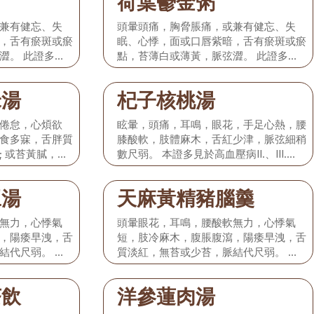
荷葉鬱金粥
兼有健忘、失
頭暈頭痛，胸脅脹痛，或兼有健忘、失
，舌有瘀斑或瘀
眠、心悸，面或口唇紫暗，舌有瘀斑或瘀
澀。 此證多見
點，苔薄白或薄黃，脈弦澀。 此證多見
於高血壓病I期。
米湯
杞子核桃湯
倦怠，心煩欲
眩暈，頭痛，耳鳴，眼花，手足心熱，腰
食多寐，舌胖質
膝酸軟，肢體麻木，舌紅少津，脈弦細稍
; 或苔黃膩，脈
數尺弱。 本證多見於高血壓病II.、III.
血壓病II.期。
期。
豆湯
天麻黃精豬腦羹
無力，心悸氣
頭暈眼花，耳鳴，腰酸軟無力，心悸氣
，陽痿早洩，舌
短，肢冷麻木，腹脹腹瀉，陽痿早洩，舌
結代尺弱。 多
質淡紅，無苔或少苔，脈結代尺弱。 多
見於高血壓病III.期。
茶飲
洋參蓮肉湯