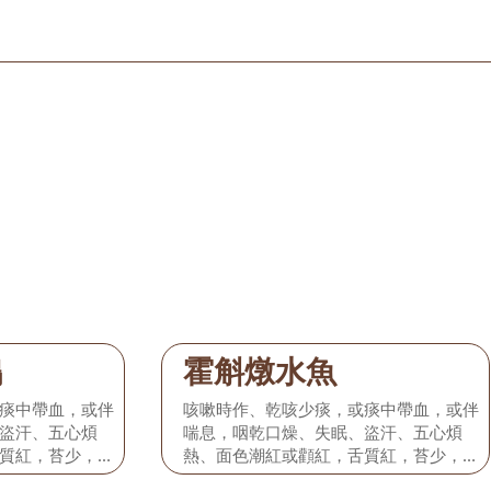
鴨
霍斛燉水魚
痰中帶血，或伴
咳嗽時作、乾咳少痰，或痰中帶血，或伴
盜汗、五心煩
喘息，咽乾口燥、失眠、盜汗、五心煩
質紅，苔少，脈
熱、面色潮紅或顴紅，舌質紅，苔少，脈
細數弱。