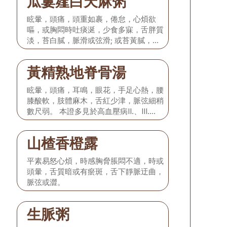
瓜蔞薤白天麻粥
眩暈，頭痛，頭重如裹，倦怠，心煩欲
嘔，或胸悶時吐痰涎，少食多寐，舌胖質
淡，苔白膩，脈滑或弦滑; 或苔黃膩，脈
弦滑而數。 本證多見於高血壓病II.期。
黃精熟地脊骨湯
眩暈，頭痛，耳鳴，眼花，手足心熱，腰
膝酸軟，肢體麻木，舌紅少津，脈弦細稍
數尺弱。 本證多見於高血壓病II.、III.
期。
山楂香橙露
平素易怒心煩，時感胸脅脹悶不適，時或
頭暈，舌質暗或有瘀斑，舌下靜脈迂曲，
脈弦或澀。
生脈粥