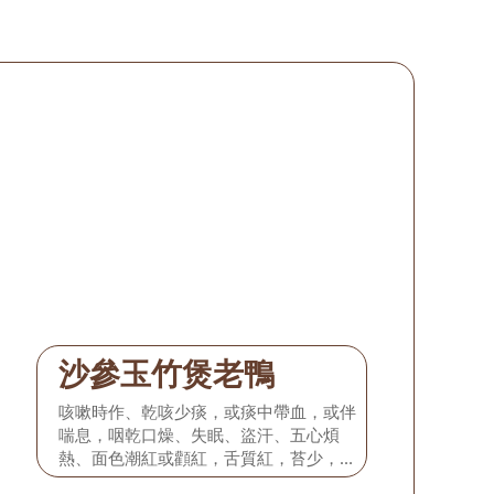
沙參玉竹煲老鴨
咳嗽時作、乾咳少痰，或痰中帶血，或伴
喘息，咽乾口燥、失眠、盜汗、五心煩
熱、面色潮紅或顴紅，舌質紅，苔少，脈
細數弱。