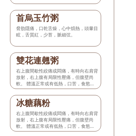
首烏玉竹粥
脅肋隱痛，口乾舌燥，心中煩熱，頭暈目
眩，舌質紅，少苔，脈細弦。
雙花連翹粥
右上腹間歇性絞痛或悶痛，有時向右肩背
放射，右上腹有局限性壓痛，但腹壁尚
軟。 體溫正常或有低熱，口苦，食慾減
退，或有輕度噁心嘔吐，無黃疸，舌淡
紅，苔微黃，脈弦細或弦緊。 本型相當
冰糖藕粉
於發病初期的膽絞痛或單純性急性膽囊
炎。
右上腹間歇性絞痛或悶痛，有時向右肩背
放射，右上腹有局限性壓痛，但腹壁尚
軟。 體溫正常或有低熱，口苦，食慾減
退，或有輕度噁心嘔吐，無黃疸，舌淡