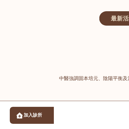
最新活
醫師匯ECWAY｜香港中醫資訊及服務平台
中醫強調固本培元、陰陽平衡及
醫樂坊醫療集團有限
加入診所
佐敦