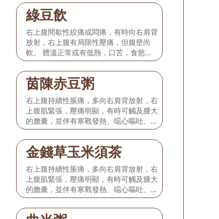
紅，苔微黃，脈弦細或弦緊。 本型相當
綠豆飲
於發病初期的膽絞痛或單純性急性膽囊
炎。
右上腹間歇性絞痛或悶痛，有時向右肩背
放射，右上腹有局限性壓痛，但腹壁尚
軟。 體溫正常或有低熱，口苦，食慾減
退，或有輕度噁心嘔吐，無黃疸，舌淡
紅，苔微黃，脈弦細或弦緊。 本型相當
茵陳赤豆粥
於發病初期的膽絞痛或單純性急性膽囊
炎。
右上腹持續性脹痛，多向右肩背放射，右
上腹肌緊張，壓痛明顯，有時可觸及腫大
的膽囊，並伴有寒戰發熱、噁心嘔吐、口
渴尿赤、大便秘結，部分患者出現黃疸，
舌紅苔黃膩，脈弦滑而數。 本型相當於
金錢草玉米須茶
化膿性、壞疽性膽囊炎，急性發作時，應
及時前往醫院積極就治，以防不測。 一
右上腹持續性脹痛，多向右肩背放射，右
般在病情基本得到控制的情況下，配合如
上腹肌緊張，壓痛明顯，有時可觸及腫大
下飲食療法。
的膽囊，並伴有寒戰發熱、噁心嘔吐、口
渴尿赤、大便秘結，部分患者出現黃疸，
舌紅苔黃膩，脈弦滑而數。 本型相當於