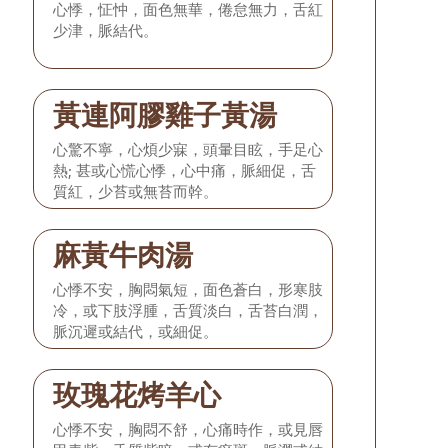
心悸，怔忡，面色無華，倦怠無力，舌紅
少津，脈結代。
黃連阿膠雞子黃湯
心驚不寧，心煩少寐，頭暈目眩，手足心
熱; 甚或心慌心悸，心中痛，脈細促，舌
質紅，少苔或無苔而幹。
麻黃牛肉湯
心悸不安，胸悶氣短，面色蒼白，形寒肢
冷，或下肢浮腫，舌質淡白，舌苔白潤，
脈沉遲或結代，或細促。
玫瑰花烤羊心
心悸不安，胸悶不舒，心痛時作，或見唇