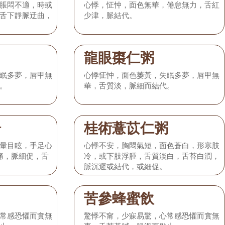
脹悶不適，時或
心悸，怔忡，面色無華，倦怠無力，舌紅
舌下靜脈迂曲，
少津，脈結代。
龍眼棗仁粥
眠多夢，唇甲無
心悸怔忡，面色萎黃，失眠多夢，唇甲無
。
華，舌質淡，脈細而結代。
湯
桂術薏苡仁粥
暈目眩，手足心
心悸不安，胸悶氣短，面色蒼白，形寒肢
中痛，脈細促，舌
冷，或下肢浮腫，舌質淡白，舌苔白潤，
脈沉遲或結代，或細促。
苦參蜂蜜飲
常感恐懼而實無
驚悸不甯，少寐易驚，心常感恐懼而實無