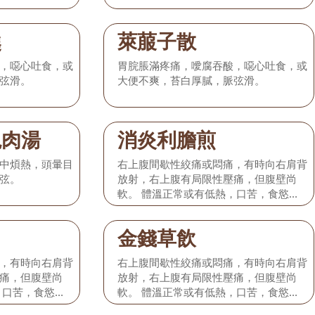
羹
萊菔子散
，噁心吐食，或
胃脘脹滿疼痛，噯腐吞酸，噁心吐食，或
弦滑。
大便不爽，苔白厚膩，脈弦滑。
兔肉湯
消炎利膽煎
中煩熱，頭暈目
右上腹間歇性絞痛或悶痛，有時向右肩背
弦。
放射，右上腹有局限性壓痛，但腹壁尚
軟。 體溫正常或有低熱，口苦，食慾減
退，或有輕度噁心嘔吐，無黃疸，舌淡
紅，苔微黃，脈弦細或弦緊。 本型相當
金錢草飲
於發病初期的膽絞痛或單純性急性膽囊
炎。
，有時向右肩背
右上腹間歇性絞痛或悶痛，有時向右肩背
痛，但腹壁尚
放射，右上腹有局限性壓痛，但腹壁尚
，口苦，食慾減
軟。 體溫正常或有低熱，口苦，食慾減
無黃疸，舌淡
退，或有輕度噁心嘔吐，無黃疸，舌淡