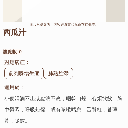
圖片只供參考，內容與真實狀況會存在偏差。
西瓜汁
瀏覽數:
0
對應病症：
前列腺增生症
肺熱壅滯
適用於：
小便涓滴不出或點滴不爽，咽乾口燥，心煩欲飲，胸
中鬱悶，呼吸短促，或有咳嗽喘息，舌質紅，苔薄
黃，脈數。