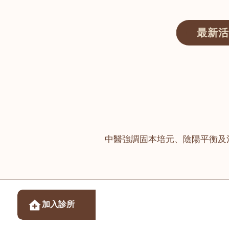
最新活
醫師匯ECWAY｜香港中醫資訊及服務平台
中醫強調固本培元、陰陽平衡及
醫樂坊醫療集團有限
加入診所
佐敦