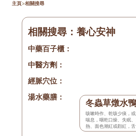
主頁
>
相關搜尋
相關搜尋：
養心安神
中藥百子櫃：
中醫方劑：
經脈穴位：
湯水藥膳：
冬蟲草燉水
咳嗽時作、乾咳少痰，或
喘息，咽乾口燥、失眠、
熱、面色潮紅或顴紅，舌
細數弱。