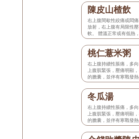
紅，苔微黃，脈弦細或弦
陳皮山楂飲
於發病初期的膽絞痛或單
炎。
右上腹間歇性絞痛或悶痛
放射，右上腹有局限性壓
軟。 體溫正常或有低熱
退，或有輕度噁心嘔吐，
紅，苔微黃，脈弦細或弦
桃仁薏米粥
於發病初期的膽絞痛或單
炎。
右上腹持續性脹痛，多向
上腹肌緊張，壓痛明顯，
的膽囊，並伴有寒戰發熱
渴尿赤、大便秘結，部分
舌紅苔黃膩，脈弦滑而數
冬瓜湯
化膿性、壞疽性膽囊炎，
及時前往醫院積極就治，
右上腹持續性脹痛，多向
般在病情基本得到控制的
上腹肌緊張，壓痛明顯，
下飲食療法。
的膽囊，並伴有寒戰發熱
渴尿赤、大便秘結，部分
舌紅苔黃膩，脈弦滑而數