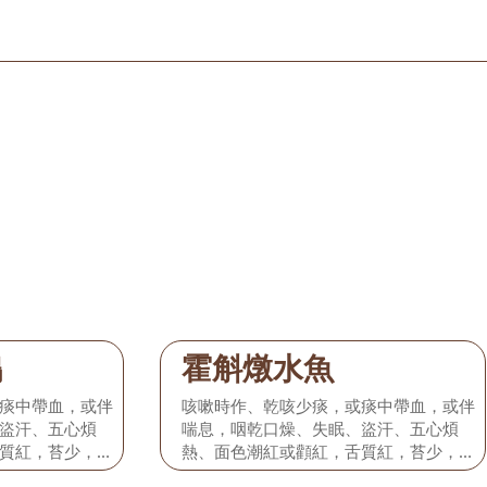
鴨
霍斛燉水魚
痰中帶血，或伴
咳嗽時作、乾咳少痰，或痰中帶血，或伴
盜汗、五心煩
喘息，咽乾口燥、失眠、盜汗、五心煩
質紅，苔少，脈
熱、面色潮紅或顴紅，舌質紅，苔少，脈
細數弱。