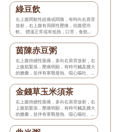
紅，苔微黃，脈弦細或弦緊。 本型相當
綠豆飲
於發病初期的膽絞痛或單純性急性膽囊
炎。
右上腹間歇性絞痛或悶痛，有時向右肩背
放射，右上腹有局限性壓痛，但腹壁尚
軟。 體溫正常或有低熱，口苦，食慾減
退，或有輕度噁心嘔吐，無黃疸，舌淡
紅，苔微黃，脈弦細或弦緊。 本型相當
茵陳赤豆粥
於發病初期的膽絞痛或單純性急性膽囊
炎。
右上腹持續性脹痛，多向右肩背放射，右
上腹肌緊張，壓痛明顯，有時可觸及腫大
的膽囊，並伴有寒戰發熱、噁心嘔吐、口
渴尿赤、大便秘結，部分患者出現黃疸，
舌紅苔黃膩，脈弦滑而數。 本型相當於
金錢草玉米須茶
化膿性、壞疽性膽囊炎，急性發作時，應
及時前往醫院積極就治，以防不測。 一
右上腹持續性脹痛，多向右肩背放射，右
般在病情基本得到控制的情況下，配合如
上腹肌緊張，壓痛明顯，有時可觸及腫大
下飲食療法。
的膽囊，並伴有寒戰發熱、噁心嘔吐、口
渴尿赤、大便秘結，部分患者出現黃疸，
舌紅苔黃膩，脈弦滑而數。 本型相當於