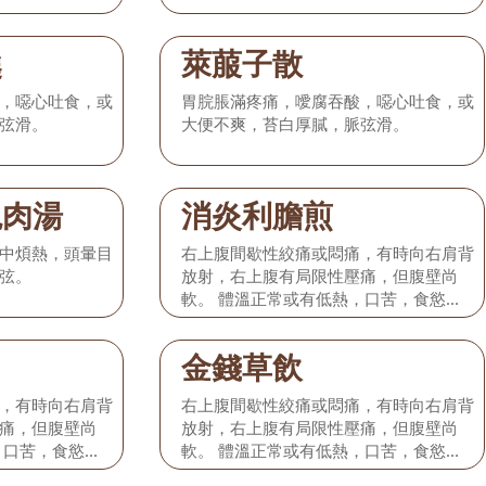
羹
萊菔子散
，噁心吐食，或
胃脘脹滿疼痛，噯腐吞酸，噁心吐食，或
弦滑。
大便不爽，苔白厚膩，脈弦滑。
兔肉湯
消炎利膽煎
中煩熱，頭暈目
右上腹間歇性絞痛或悶痛，有時向右肩背
弦。
放射，右上腹有局限性壓痛，但腹壁尚
軟。 體溫正常或有低熱，口苦，食慾減
退，或有輕度噁心嘔吐，無黃疸，舌淡
紅，苔微黃，脈弦細或弦緊。 本型相當
金錢草飲
於發病初期的膽絞痛或單純性急性膽囊
炎。
，有時向右肩背
右上腹間歇性絞痛或悶痛，有時向右肩背
痛，但腹壁尚
放射，右上腹有局限性壓痛，但腹壁尚
，口苦，食慾減
軟。 體溫正常或有低熱，口苦，食慾減
無黃疸，舌淡
退，或有輕度噁心嘔吐，無黃疸，舌淡