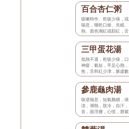
百合杏仁粥
咳嗽時作、乾咳少痰，或
喘息，咽乾口燥、失眠、
熱、面色潮紅或顴紅，舌
細數弱。
三甲蛋花湯
低熱不退，乾咳少痰，口
神疲，氣短，手足心熱，
焦，舌幹紅少津，脈虛數
參鹿龜肉湯
咳逆喘息，短氣難續，痰
淡，潮熱，肢冷，自汗，
音，面浮腫，心慌，唇紫
消瘦，男子滑精陽痿，女
紅津少，或舌淡邊有齒痕