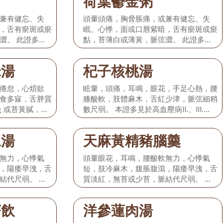
荷葉鬱金粥
兼有健忘、失
頭暈頭痛，胸脅脹痛，或兼有健忘、失
，舌有瘀斑或瘀
眠、心悸，面或口唇紫暗，舌有瘀斑或瘀
澀。 此證多見
點，苔薄白或薄黃，脈弦澀。 此證多見
於高血壓病I期。
米湯
杞子核桃湯
倦怠，心煩欲
眩暈，頭痛，耳鳴，眼花，手足心熱，腰
食多寐，舌胖質
膝酸軟，肢體麻木，舌紅少津，脈弦細稍
; 或苔黃膩，脈
數尺弱。 本證多見於高血壓病II.、III.
血壓病II.期。
期。
豆湯
天麻黃精豬腦羹
無力，心悸氣
頭暈眼花，耳鳴，腰酸軟無力，心悸氣
，陽痿早洩，舌
短，肢冷麻木，腹脹腹瀉，陽痿早洩，舌
結代尺弱。 多
質淡紅，無苔或少苔，脈結代尺弱。 多
見於高血壓病III.期。
茶飲
洋參蓮肉湯