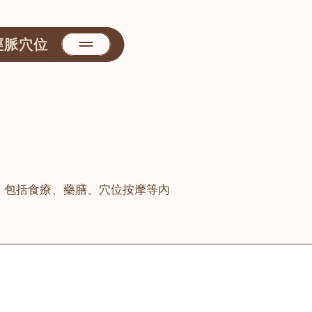
經脈穴位
，包括食療、藥膳、穴位按摩等內
善醫堂
屯門