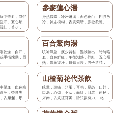
參麥蓮心湯
痰中帶血，或伴
身熱驟降，冷汗淋漓，面色蒼白，四肢厥
盜汗、五心煩
冷，神志模糊，舌質紫暗，脈微欲絕。
質紅，苔少，脈
百合鱉肉湯
咽乾燥，自汗，
咳嗆氣急，痰少質黏，難以咳出，時時咯
或手指蠕動，唇
血，血色鮮紅，午後潮熱，顴紅，五心煩
。
熱，骨蒸盜汗，形體日瘦，男子遺精，女
子夢交或經閉，舌質紅絳而幹，舌苔黃或
花剝，脈細而數。
山楂菊花代茶飲
中帶血，血色暗
眩暈，頭痛，頭脹，耳鳴，易怒，口幹，
盜汗，聲嘶失
口渴，心煩，不寐，面紅，目赤，便秘，
，舌糜爛，形體
尿赤，舌質紅苔黃，脈弦數有力。 此證
子經少經閉，舌
多見於高血壓病I期。
，脈微細而數，