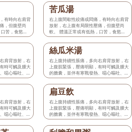
緊。 本型相當
紅，苔微黃，脈弦細或弦緊。 本型相當
苦瓜湯
純性急性膽囊
於發病初期的膽絞痛或單純性急性膽囊
炎。
，有時向右肩背
右上腹間歇性絞痛或悶痛，有時向右肩背
痛，但腹壁尚
放射，右上腹有局限性壓痛，但腹壁尚
，口苦，食慾減
軟。 體溫正常或有低熱，口苦，食慾減
無黃疸，舌淡
退，或有輕度噁心嘔吐，無黃疸，舌淡
緊。 本型相當
紅，苔微黃，脈弦細或弦緊。 本型相當
絲瓜米湯
純性急性膽囊
於發病初期的膽絞痛或單純性急性膽囊
炎。
右肩背放射，右
右上腹持續性脹痛，多向右肩背放射，右
有時可觸及腫大
上腹肌緊張，壓痛明顯，有時可觸及腫大
、噁心嘔吐、口
的膽囊，並伴有寒戰發熱、噁心嘔吐、口
患者出現黃疸，
渴尿赤、大便秘結，部分患者出現黃疸，
。 本型相當於
舌紅苔黃膩，脈弦滑而數。 本型相當於
扁豆飲
急性發作時，應
化膿性、壞疽性膽囊炎，急性發作時，應
以防不測。 一
及時前往醫院積極就治，以防不測。 一
右肩背放射，右
右上腹持續性脹痛，多向右肩背放射，右
情況下，配合如
般在病情基本得到控制的情況下，配合如
有時可觸及腫大
上腹肌緊張，壓痛明顯，有時可觸及腫大
下飲食療法。
、噁心嘔吐、口
的膽囊，並伴有寒戰發熱、噁心嘔吐、口
患者出現黃疸，
渴尿赤、大便秘結，部分患者出現黃疸，
。 本型相當於
舌紅苔黃膩，脈弦滑而數。 本型相當於