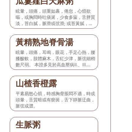
瓜蔞薤白天麻粥
眩暈，頭痛，頭重如裹，倦怠，心煩欲
嘔，或胸悶時吐痰涎，少食多寐，舌胖質
淡，苔白膩，脈滑或弦滑; 或苔黃膩，脈
弦滑而數。 本證多見於高血壓病II.期。
黃精熟地脊骨湯
眩暈，頭痛，耳鳴，眼花，手足心熱，腰
膝酸軟，肢體麻木，舌紅少津，脈弦細稍
數尺弱。 本證多見於高血壓病II.、III.
期。
山楂香橙露
平素易怒心煩，時感胸脅脹悶不適，時或
頭暈，舌質暗或有瘀斑，舌下靜脈迂曲，
脈弦或澀。
生脈粥