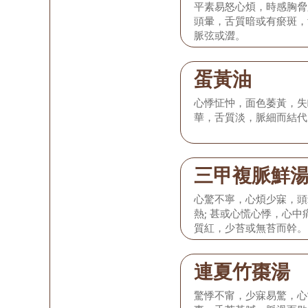
平素易怒心煩，時感胸脅
頭暈，舌質暗或有瘀斑，
脈弦或澀。
蛋黃油
心悸怔忡，面色萎黃，失
華，舌質淡，脈細而結代
三甲複脈鮮
心驚不寧，心煩少寐，頭
熱; 甚或心慌心悸，心
質紅，少苔或無苔而幹。
連夏竹棗湯
驚悸不甯，少寐易驚，心