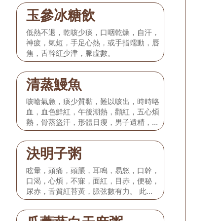
玉參冰糖飲
低熱不退，乾咳少痰，口咽乾燥，自汗，
神疲，氣短，手足心熱，或手指蠕動，唇
焦，舌幹紅少津，脈虛數。
清蒸鰻魚
咳嗆氣急，痰少質黏，難以咳出，時時咯
血，血色鮮紅，午後潮熱，顴紅，五心煩
熱，骨蒸盜汗，形體日瘦，男子遺精，女
子夢交或經閉，舌質紅絳而幹，舌苔黃或
花剝，脈細而數。
決明子粥
眩暈，頭痛，頭脹，耳鳴，易怒，口幹，
口渴，心煩，不寐，面紅，目赤，便秘，
尿赤，舌質紅苔黃，脈弦數有力。 此證
多見於高血壓病I期。