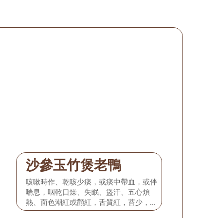
沙參玉竹煲老鴨
咳嗽時作、乾咳少痰，或痰中帶血，或伴
喘息，咽乾口燥、失眠、盜汗、五心煩
熱、面色潮紅或顴紅，舌質紅，苔少，脈
細數弱。