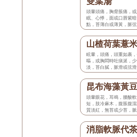
雙葉湯
或虛大無力。
頭暈頭痛，胸脅脹痛，或
眠、心悸，面或口唇紫暗
點，苔薄白或薄黃，脈弦
於高血壓病I期。
山楂荷葉薏
眩暈，頭痛，頭重如裹，
嘔，或胸悶時吐痰涎，少
淡，苔白膩，脈滑或弦滑
弦滑而數。 本證多見於高
昆布海藻黃
頭暈眼花，耳鳴，腰酸軟
短，肢冷麻木，腹脹腹瀉
質淡紅，無苔或少苔，脈
見於高血壓病III.期。
消脂軟脈代