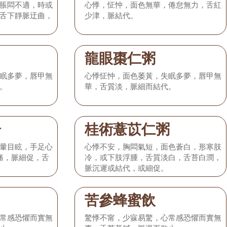
脹悶不適，時或
心悸，怔忡，面色無華，倦怠無力，舌紅
舌下靜脈迂曲，
少津，脈結代。
龍眼棗仁粥
眠多夢，唇甲無
心悸怔忡，面色萎黃，失眠多夢，唇甲無
。
華，舌質淡，脈細而結代。
湯
桂術薏苡仁粥
暈目眩，手足心
心悸不安，胸悶氣短，面色蒼白，形寒肢
中痛，脈細促，舌
冷，或下肢浮腫，舌質淡白，舌苔白潤，
脈沉遲或結代，或細促。
苦參蜂蜜飲
常感恐懼而實無
驚悸不甯，少寐易驚，心常感恐懼而實無