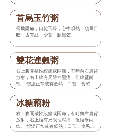
首烏玉竹粥
脅肋隱痛，口乾舌燥，心中煩熱，頭暈目
眩，舌質紅，少苔，脈細弦。
雙花連翹粥
右上腹間歇性絞痛或悶痛，有時向右肩背
放射，右上腹有局限性壓痛，但腹壁尚
軟。 體溫正常或有低熱，口苦，食慾減
退，或有輕度噁心嘔吐，無黃疸，舌淡
紅，苔微黃，脈弦細或弦緊。 本型相當
冰糖藕粉
於發病初期的膽絞痛或單純性急性膽囊
炎。
右上腹間歇性絞痛或悶痛，有時向右肩背
放射，右上腹有局限性壓痛，但腹壁尚
軟。 體溫正常或有低熱，口苦，食慾減
退，或有輕度噁心嘔吐，無黃疸，舌淡