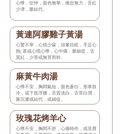
心悸，怔忡，面色無華，倦怠無力，舌紅
少津，脈結代。
黃連阿膠雞子黃湯
心驚不寧，心煩少寐，頭暈目眩，手足心
熱; 甚或心慌心悸，心中痛，脈細促，舌
質紅，少苔或無苔而幹。
麻黃牛肉湯
心悸不安，胸悶氣短，面色蒼白，形寒肢
冷，或下肢浮腫，舌質淡白，舌苔白潤，
脈沉遲或結代，或細促。
玫瑰花烤羊心
心悸不安，胸悶不舒，心痛時作，或見唇