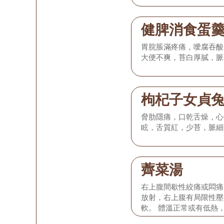
健脾消食蛋
胃脘脹滿疼痛，噯腐吞酸
大便不爽，苔白厚膩，脈
枸杞子女貞
脅肋隱痛，口乾舌燥，心
眩，舌質紅，少苔，脈細
薺菜湯
右上腹間歇性絞痛或悶痛
放射，右上腹有局限性壓
軟。 體溫正常或有低熱
退，或有輕度噁心嘔吐，