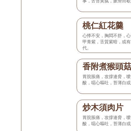
事，舌苔黃膩，脈滑而歇
桃仁紅花羹
心悸不安，胸悶不舒，心
甲青紫，舌質紫暗，或有
代。
香附煮猴頭
胃脘脹痛，攻撐連脅，噯
酸，噁心嘔吐，苔薄白或
炒木須肉片
胃脘脹痛，攻撐連脅，噯
酸，噁心嘔吐，苔薄白或