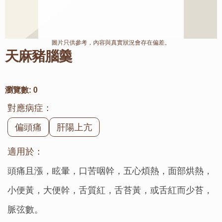
圖片只供參考，內容與真實狀況會存在偏差。
天麻豬腦羹
瀏覽數:
0
對應病症：
偏頭痛
肝陽上亢
適用於：
頭痛且漲，眩暈，口苦咽幹，五心煩熱，面部烘熱，
小便黃，大便幹，舌質紅，舌苔黃，或舌紅而少苔，
脈弦數。