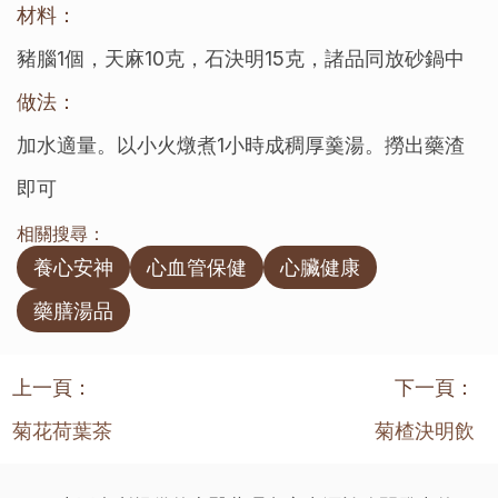
材料：
豬腦1個，天麻10克，石決明15克，諸品同放砂鍋中
做法：
加水適量。以小火燉煮1小時成稠厚羹湯。撈出藥渣
即可
相關搜尋：
養心安神
心血管保健
心臟健康
藥膳湯品
上一頁：
下一頁：
菊花荷葉茶
菊楂決明飲