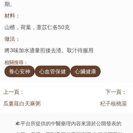
期。
材料：
山楂，荷葉，薏苡仁各50克
做法：
將3味加水適量煎後去渣。取汁待服用
相關搜尋：
養心安神
心血管保健
心臟健康
上一頁：
下一頁：
瓜蔞薤白天麻粥
杞子核桃湯
本平台所提供的中醫藥理內容來源於公開發表的