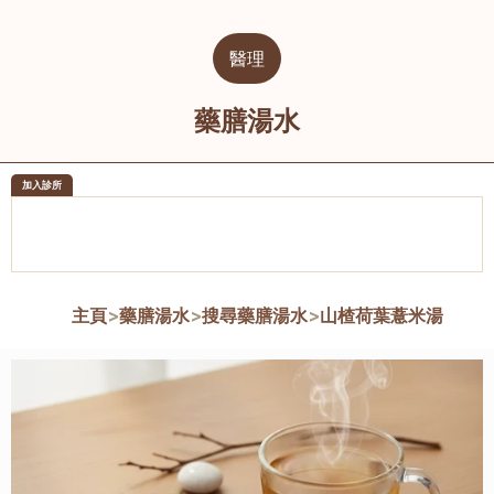
醫理
藥膳湯水
加入診所
醫樂坊醫療集團有限公司
榮毅園中
佐敦
大圍
主頁
>
藥膳湯水
>
搜尋藥膳湯水
>
山楂荷葉薏米湯