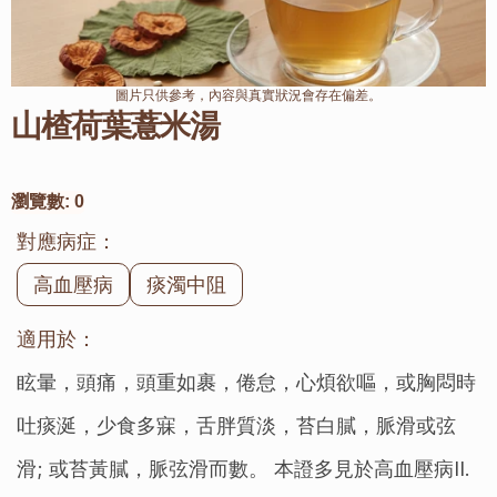
圖片只供參考，內容與真實狀況會存在偏差。
山楂荷葉薏米湯
瀏覽數:
0
對應病症：
高血壓病
痰濁中阻
適用於：
眩暈，頭痛，頭重如裹，倦怠，心煩欲嘔，或胸悶時
吐痰涎，少食多寐，舌胖質淡，苔白膩，脈滑或弦
滑; 或苔黃膩，脈弦滑而數。 本證多見於高血壓病II.