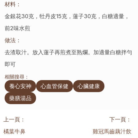
材料：
金銀花30克，牡丹皮15克，蓮子30克，白糖適量，
前2味水煎
做法：
去渣取汁。放入蓮子再煎煮至熟爛。加適量白糖拌勻
即可
相關搜尋：
養心安神
心血管保健
心臟健康
藥膳湯品
上一頁：
下一頁：
橘葉牛鼻
雞冠馬齒藕汁飲