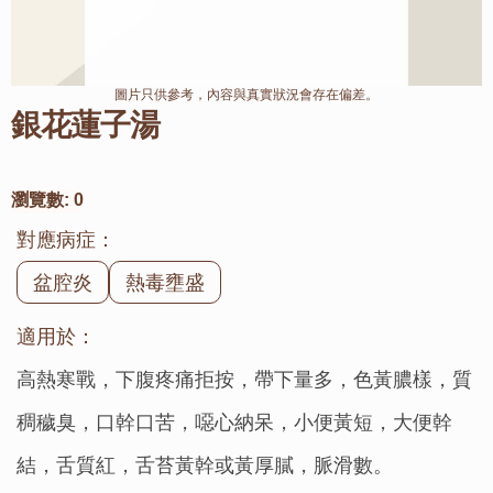
圖片只供參考，內容與真實狀況會存在偏差。
銀花蓮子湯
瀏覽數:
0
對應病症：
盆腔炎
熱毒壅盛
適用於：
高熱寒戰，下腹疼痛拒按，帶下量多，色黃膿樣，質
稠穢臭，口幹口苦，噁心納呆，小便黃短，大便幹
結，舌質紅，舌苔黃幹或黃厚膩，脈滑數。