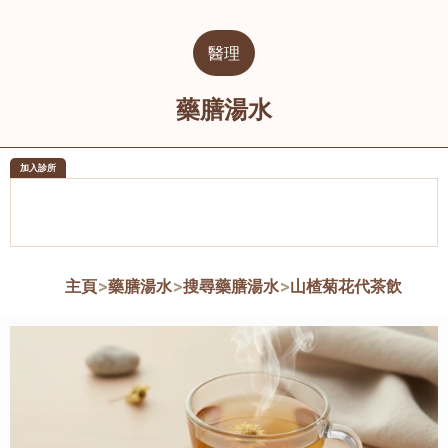
醫理
藥膳湯水
加入診所
醫樂坊醫療集團有限公司
榮毅園中
佐敦
大圍
主頁
>
藥膳湯水
>
搜尋藥膳湯水
>
山楂菊花代茶飲