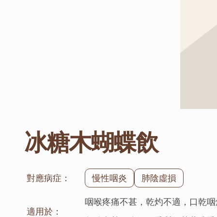
冰糖木蝴蝶飲
對應病症：
慢性咽炎
肺陰虛損
咽喉疼痛不甚，乾灼不適，口乾咽
適用於：