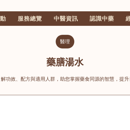
動
服務總覽
中醫資訊
認識中藥
醫理
藥膳湯水
了解功效、配方與適用人群，助您掌握藥食同源的智慧，提升
公司
榮毅園中醫中藥診所
睦鄰醫舍
大圍
荃灣