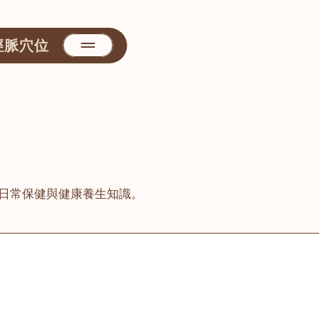
經脈穴位
日常保健與健康養生知識。
善醫堂
屯門