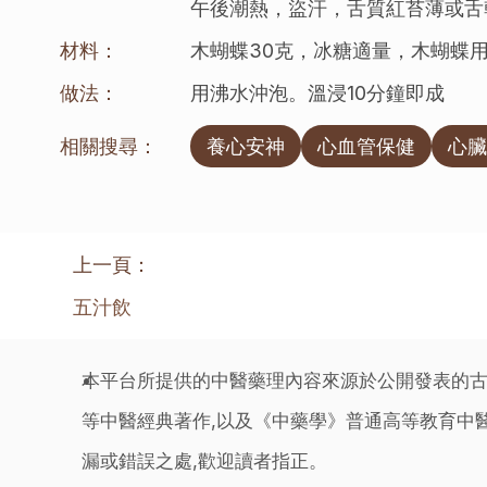
午後潮熱，盜汗，舌質紅苔薄或舌
材料：
木蝴蝶30克，冰糖適量，木蝴蝶
做法：
用沸水沖泡。溫浸10分鐘即成
相關搜尋：
養心安神
心血管保健
心臟
上一頁：
五汁飲
本平台所提供的中醫藥理內容來源於公開發表的古
等中醫經典著作,以及《中藥學》普通高等教育中醫
漏或錯誤之處,歡迎讀者指正。