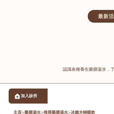
最新活
醫師匯ECWAY｜香港中醫資訊及服務平台
認識各種養生藥膳湯水，
醫樂坊醫療集團有限
加入診所
佐敦
主頁
>
藥膳湯水
>
搜尋藥膳湯水
>
冰糖木蝴蝶飲