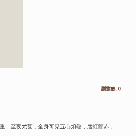
瀏覽數:
0
重，至夜尤甚，全身可見五心煩熱，唇紅顴赤，