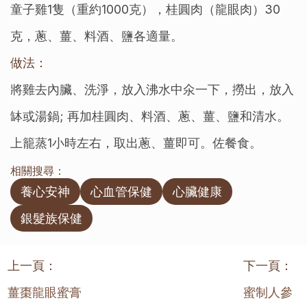
童子雞1隻（重約1000克），桂圓肉（龍眼肉）30
克，蔥、薑、料酒、鹽各適量。
做法：
將雞去內臟、洗淨，放入沸水中氽一下，撈出，放入
缽或湯鍋; 再加桂圓肉、料酒、蔥、薑、鹽和清水。 
上籠蒸1小時左右，取出蔥、薑即可。佐餐食。
相關搜尋：
養心安神
心血管保健
心臟健康
銀髮族保健
上一頁：
下一頁：
薑棗龍眼蜜膏
蜜制人參