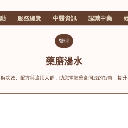
動
服務總覽
中醫資訊
認識中藥
醫理
藥膳湯水
了解功效、配方與適用人群，助您掌握藥食同源的智慧，提升
公司
榮毅園中醫中藥診所
睦鄰醫舍
大圍
荃灣