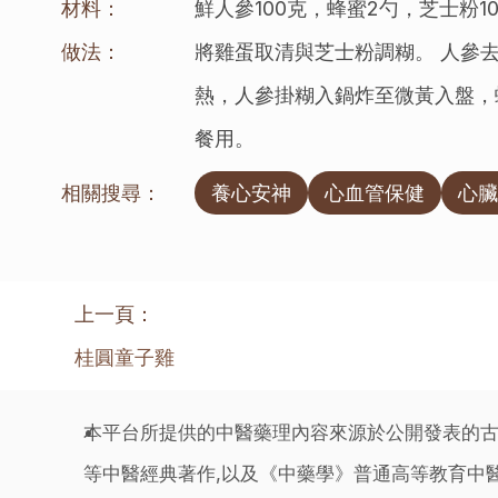
材料：
鮮人參100克，蜂蜜2勺，芝士粉1
做法：
將雞蛋取清與芝士粉調糊。 人參去
熱，人參掛糊入鍋炸至微黃入盤，
餐用。
相關搜尋：
養心安神
心血管保健
心臟
上一頁：
桂圓童子雞
本平台所提供的中醫藥理內容來源於公開發表的古
等中醫經典著作,以及《中藥學》普通高等教育中醫