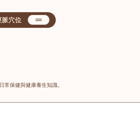
經脈穴位
日常保健與健康養生知識。
善醫堂
屯門