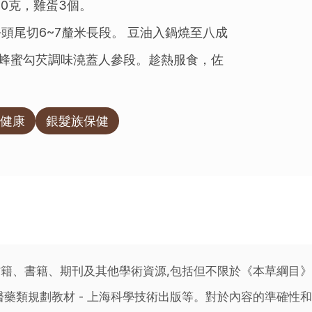
00克，雞蛋3個。
頭尾切6~7釐米長段。 豆油入鍋燒至八成
蜂蜜勾芡調味澆蓋人參段。趁熱服食，佐
健康
銀髮族保健
籍、書籍、期刊及其他學術資源,包括但不限於《本草綱目
藥類規劃教材 - 上海科學技術出版等。對於內容的準確性和