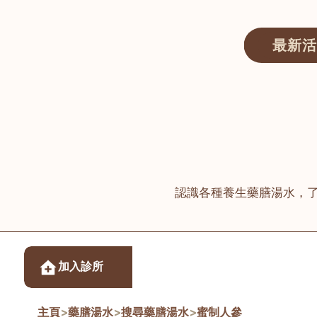
最新活
醫師匯ECWAY｜香港中醫資訊及服務平台
認識各種養生藥膳湯水，
醫樂坊醫療集團有限
加入診所
佐敦
主頁
>
藥膳湯水
>
搜尋藥膳湯水
>
蜜制人參