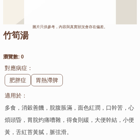
圖片只供參考，內容與真實狀況會存在偏差。
竹筍湯
瀏覽數:
0
對應病症：
肥胖症
胃熱滯脾
適用於：
多食，消穀善饑，脘腹脹滿，面色紅潤，口幹苦，心
煩頭昏，胃脘灼痛嘈雜，得食則緩，大便幹結，小便
黃，舌紅苔黃膩，脈弦滑。