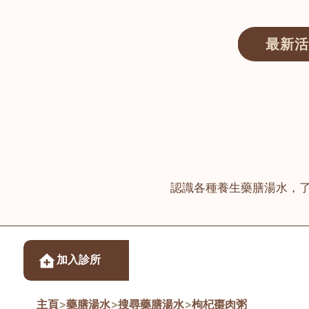
最新活
醫師匯ECWAY｜香港中醫資訊及服務平台
認識各種養生藥膳湯水，
醫樂坊醫療集團有限
加入診所
佐敦
主頁
>
藥膳湯水
>
搜尋藥膳湯水
>
枸杞棗肉粥