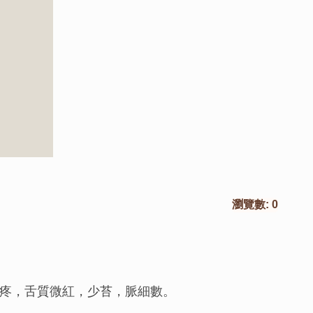
瀏覽數:
0
疼，舌質微紅，少苔，脈細數。