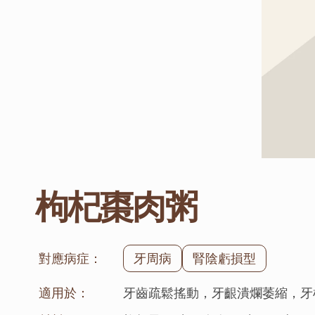
枸杞棗肉粥
對應病症：
牙周病
腎陰虧損型
適用於：
牙齒疏鬆搖動，牙齦潰爛萎縮，牙