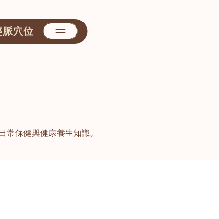
經脈穴位
日常保健與健康養生知識。
善醫堂
屯門