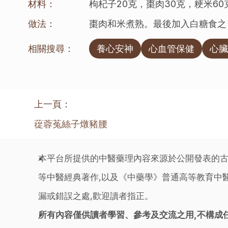
材料：
枸杞子20克，棗肉30克，粳米6
做法：
棗肉和米煮熟。最後加入白糖食之
相關搜尋：
養心安神
心血管保健
心臟
上一頁：
蓯蓉菟絲子燉豬腰
本平台所提供的中醫藥理內容來源於公開發表的古
等中醫經典著作,以及《中藥學》普通高等教育中醫
漏或錯誤之處,歡迎讀者指正。
所有內容僅供讀者學習、參考及交流之用,不構成