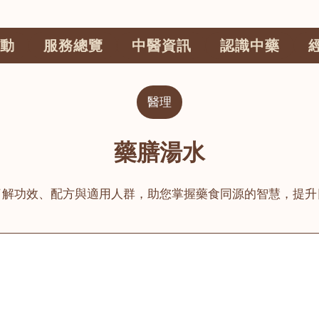
動
服務總覽
中醫資訊
認識中藥
醫理
藥膳湯水
了解功效、配方與適用人群，助您掌握藥食同源的智慧，提升
公司
榮毅園中醫中藥診所
睦鄰醫舍
大圍
荃灣