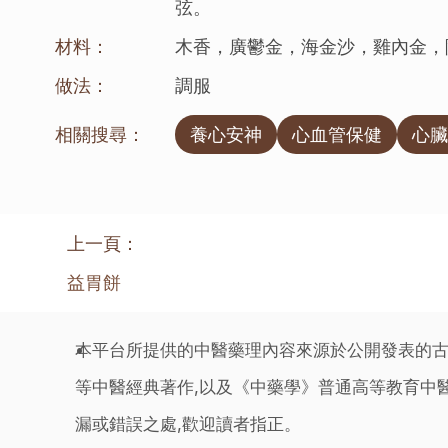
弦。
材料：
木香，廣鬱金，海金沙，雞內金，
做法：
調服
相關搜尋：
養心安神
心血管保健
心臟
上一頁：
益胃餅
本平台所提供的中醫藥理內容來源於公開發表的古
等中醫經典著作,以及《中藥學》普通高等教育中醫
漏或錯誤之處,歡迎讀者指正。