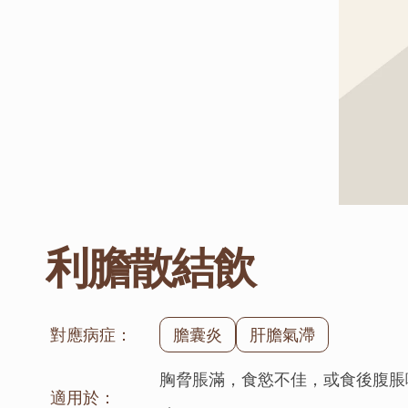
利膽散結飲
對應病症：
膽囊炎
肝膽氣滯
胸脅脹滿，食慾不佳，或食後腹脹
適用於：