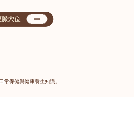
經脈穴位
日常保健與健康養生知識。
善醫堂
屯門