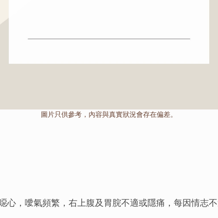
圖片只供參考，內容與真實狀況會存在偏差。
噁心，噯氣頻繁，右上腹及胃脘不適或隱痛，每因情志不