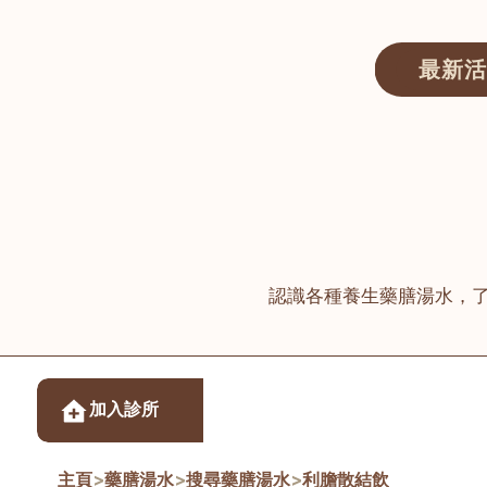
最新活
醫師匯ECWAY｜香港中醫資訊及服務平台
認識各種養生藥膳湯水，
醫樂坊醫療集團有限
加入診所
佐敦
主頁
>
藥膳湯水
>
搜尋藥膳湯水
>
利膽散結飲