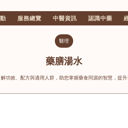
動
服務總覽
中醫資訊
認識中藥
醫理
藥膳湯水
了解功效、配方與適用人群，助您掌握藥食同源的智慧，提升
公司
榮毅園中醫中藥診所
睦鄰醫舍
大圍
荃灣