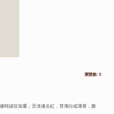
瀏覽數:
0
遂時諸症加重，舌淡邊尖紅，苔薄白或薄黃，脈