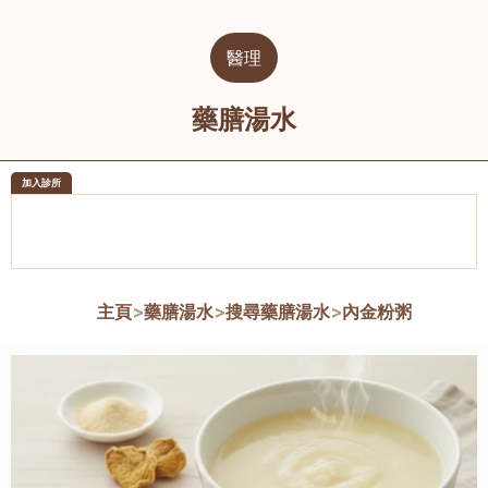
醫理
藥膳湯水
加入診所
醫樂坊醫療集團有限公司
榮毅園中
佐敦
大圍
主頁
>
藥膳湯水
>
搜尋藥膳湯水
>
內金粉粥