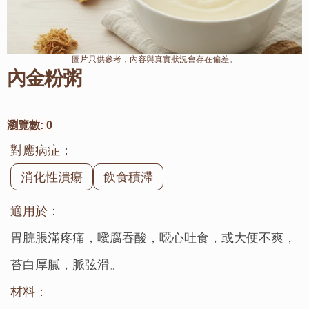
圖片只供參考，內容與真實狀況會存在偏差。
內金粉粥
瀏覽數:
0
對應病症：
消化性潰瘍
飲食積滯
適用於：
胃脘脹滿疼痛，噯腐吞酸，噁心吐食，或大便不爽，
苔白厚膩，脈弦滑。
材料：