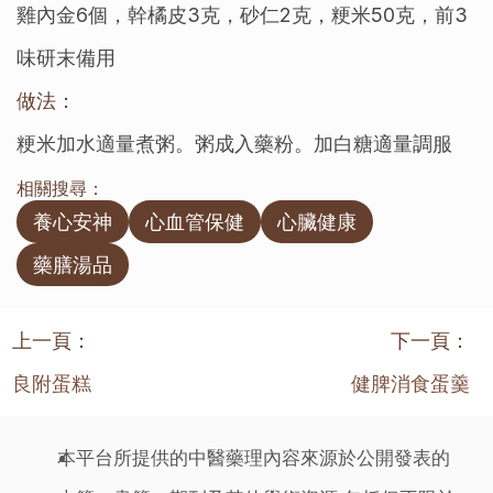
雞內金6個，幹橘皮3克，砂仁2克，粳米50克，前3
味研末備用
做法：
粳米加水適量煮粥。粥成入藥粉。加白糖適量調服
相關搜尋：
養心安神
心血管保健
心臟健康
藥膳湯品
上一頁：
下一頁：
良附蛋糕
健脾消食蛋羹
本平台所提供的中醫藥理內容來源於公開發表的