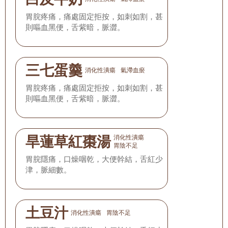
胃脘疼痛，痛處固定拒按，如刺如割，甚
則嘔血黑便，舌紫暗，脈澀。
三七蛋羹
消化性潰瘍
氣滯血瘀
胃脘疼痛，痛處固定拒按，如刺如割，甚
則嘔血黑便，舌紫暗，脈澀。
旱蓮草紅棗湯
消化性潰瘍
胃陰不足
胃脘隱痛，口燥咽乾，大便幹結，舌紅少
津，脈細數。
土豆汁
消化性潰瘍
胃陰不足