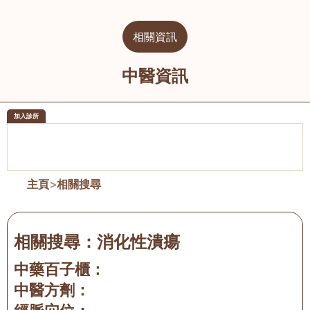
相關資訊
中醫資訊
加入診所
醫樂坊醫療集團有限公司
榮毅園中
佐敦
大圍
主頁
>
相關搜尋
相關搜尋：
消化性潰瘍
中藥百子櫃：
中醫方劑：