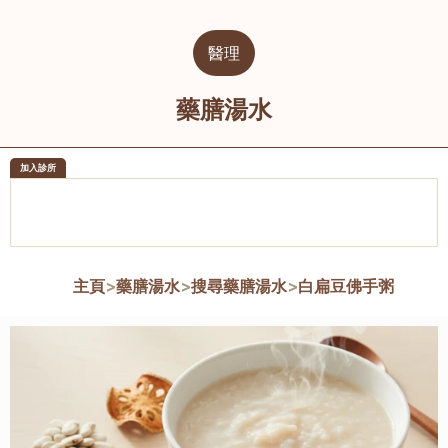
醫理
藥膳湯水
加入診所
醫樂坊醫療集團有限公司
榮毅園中
佐敦
大圍
主頁
>
藥膳湯水
>
搜尋藥膳湯水
>
白扁豆佛手粥