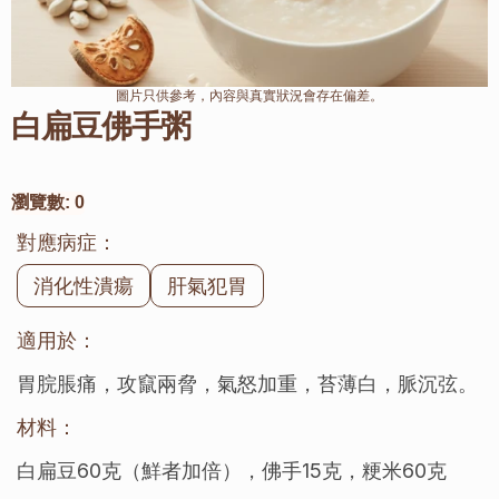
圖片只供參考，內容與真實狀況會存在偏差。
白扁豆佛手粥
瀏覽數:
0
對應病症：
消化性潰瘍
肝氣犯胃
適用於：
胃脘脹痛，攻竄兩脅，氣怒加重，苔薄白，脈沉弦。
材料：
白扁豆60克（鮮者加倍），佛手15克，粳米60克