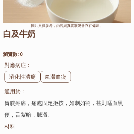
圖片只供參考，內容與真實狀況會存在偏差。
白及牛奶
瀏覽數:
0
對應病症：
消化性潰瘍
氣滯血瘀
適用於：
胃脘疼痛，痛處固定拒按，如刺如割，甚則嘔血黑
便，舌紫暗，脈澀。
材料：