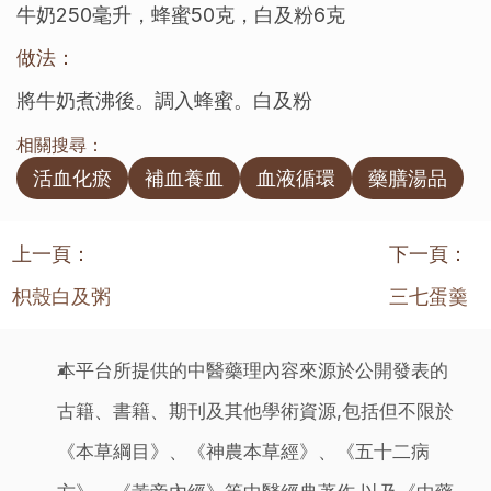
牛奶250毫升，蜂蜜50克，白及粉6克
做法：
將牛奶煮沸後。調入蜂蜜。白及粉
相關搜尋：
活血化瘀
補血養血
血液循環
藥膳湯品
上一頁：
下一頁：
枳殼白及粥
三七蛋羹
本平台所提供的中醫藥理內容來源於公開發表的
古籍、書籍、期刊及其他學術資源,包括但不限於
《本草綱目》、《神農本草經》、《五十二病