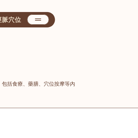
經脈穴位
，包括食療、藥膳、穴位按摩等內
善醫堂
屯門