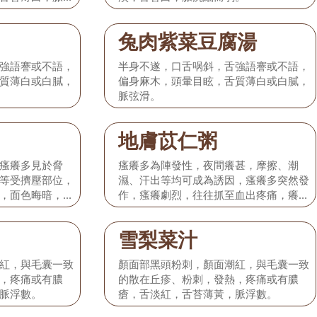
兔肉紫菜豆腐湯
強語謇或不語，
半身不遂，口舌㖞斜，舌強語謇或不語，
質薄白或白膩，
偏身麻木，頭暈目眩，舌質薄白或白膩，
脈弦滑。
地膚苡仁粥
瘙癢多見於脅
瘙癢多為陣發性，夜間癢甚，摩擦、潮
等受擠壓部位，
濕、汗出等均可成為誘因，瘙癢多突然發
，面色晦暗，口
作，瘙癢劇烈，往往抓至血出疼痛，癢才
質暗或有瘀點、
減輕，舌紅，苔黃膩，脈弦滑數。
雪梨菜汁
紅，與毛囊一致
顏面部黑頭粉刺，顏面潮紅，與毛囊一致
，疼痛或有膿
的散在丘疹、粉刺，發熱，疼痛或有膿
脈浮數。
瘡，舌淡紅，舌苔薄黃，脈浮數。