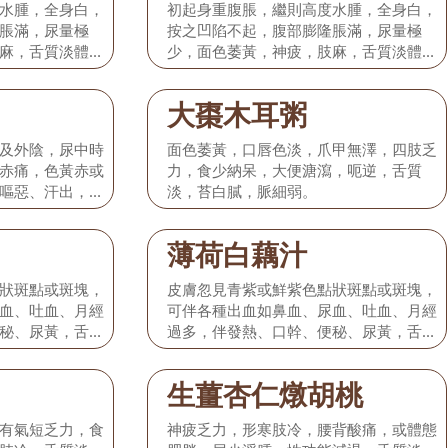
水腫，全身白，
初起身重腹脹，繼則高度水腫，全身白，
脹滿，尿量極
按之凹陷不起，腹部膨隆脹滿，尿量極
麻，舌質淡體胖
少，面色萎黃，神疲，肢麻，舌質淡體胖
大邊有齒痕，脈滑數。
大棗木耳粥
及外陰，尿中時
面色萎黃，口唇色淡，爪甲無澤，四肢乏
赤痛，色黃赤或
力，食少納呆，大便溏瀉，呃逆，舌質
嘔惡、汗出，舌
淡，苔白膩，脈細弱。
。
薄荷白藕汁
狀斑點或斑塊，
皮膚忽見青紫或鮮紫色點狀斑點或斑塊，
血、吐血、月經
可伴各種出血如鼻血、尿血、吐血、月經
秘、尿黃，舌苔
過多，伴發熱、口幹、便秘、尿黃，舌苔
黃，脈數有力。
生薑杏仁燉胡桃
有氣短乏力，食
神疲乏力，形寒肢冷，腰背酸痛，或體態