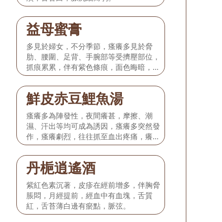
益母蜜膏
多見於婦女，不分季節，瘙癢多見於脅
肋、腰圍、足背、手腕部等受擠壓部位，
抓痕累累，伴有紫色條痕，面色晦暗，口
唇色紫，口幹不欲飲，舌質暗或有瘀點、
瘀斑。
鮮皮赤豆鯉魚湯
瘙癢多為陣發性，夜間癢甚，摩擦、潮
濕、汗出等均可成為誘因，瘙癢多突然發
作，瘙癢劇烈，往往抓至血出疼痛，癢才
減輕，舌紅，苔黃膩，脈弦滑數。
丹梔逍遙酒
紫紅色素沉著，皮疹在經前增多，伴胸脅
脹悶，月經提前，經血中有血塊，舌質
紅，舌苔薄白邊有瘀點，脈弦。