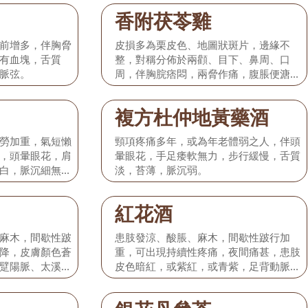
香附茯苓雞
前增多，伴胸脅
皮損多為栗皮色、地圖狀斑片，邊緣不
有血塊，舌質
整，對稱分佈於兩顴、目下、鼻周、口
脈弦。
周，伴胸脘痞悶，兩脅作痛，腹脹便溏，
婦女經血不調，舌苔白膩，脈弦滑。
複方杜仲地黃藥酒
勞加重，氣短懶
頸項疼痛多年，或為年老體弱之人，伴頭
，頭暈眼花，肩
暈眼花，手足痿軟無力，步行緩慢，舌質
白，脈沉細無
淡，苔薄，脈沉弱。
紅花酒
麻木，間歇性跛
患肢發涼、酸脹、麻木，間歇性跛行加
降，皮膚顏色蒼
重，可出現持續性疼痛，夜間痛甚，患肢
躄陽脈、太溪脈
皮色暗紅，或紫紅，或青紫，足背動脈波
質淡紫，舌苔白
動消失，舌質青紫有瘀斑或瘀點，脈沉細
或沉澀。