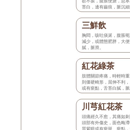
欲不振，腹脹便溏，惡寒
苔白，邊有齒痕，脈沉細
三鮮飲
胸悶，咳吐痰涎，腹脹呃
減少，或體態肥胖，大便
膩，脈滑。
紅花綠茶
肢體關節疼痛，時輕時重
則僵硬畸形，屈伸不利，
或有瘀點，舌苔白膩，脈
川芎紅花茶
頭痛經久不愈，其痛如刺
頭部有外傷史，面色晦滯
質紫暗或有瘀斑、瘀點，