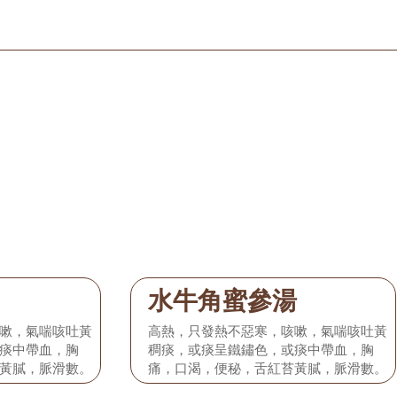
水牛角蜜參湯
嗽，氣喘咳吐黃
高熱，只發熱不惡寒，咳嗽，氣喘咳吐黃
痰中帶血，胸
稠痰，或痰呈鐵鏽色，或痰中帶血，胸
黃膩，脈滑數。
痛，口渴，便秘，舌紅苔黃膩，脈滑數。