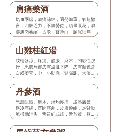
肩痛藥酒
氣血兩虛，肩痛綿綿，遇勞加重，氣短懶
言，四肢乏力，不勝勞倦，頭暈眼花，肩
部肌肉萎縮，舌淡，苔薄白，脈沉細無
力。
山雞桂紅湯
肢端發涼、疼痛、酸脹、麻木，間歇性跛
行，患肢局部皮膚溫度下降，皮膚顏色蒼
白或萎黃，中、小動脈（躄陽脈、太溪脈
等）搏動減弱或消失，舌質淡紫，舌苔白
潤，脈弦緊。
丹參酒
患肢酸脹、麻木、燒灼疼痛，遇熱痛甚，
遇冷痛緩，夜間痛劇，皮膚髮紺，足背動
脈搏動消失，舌質紅或絳，舌苔黃，脈沉
澀或細澀。