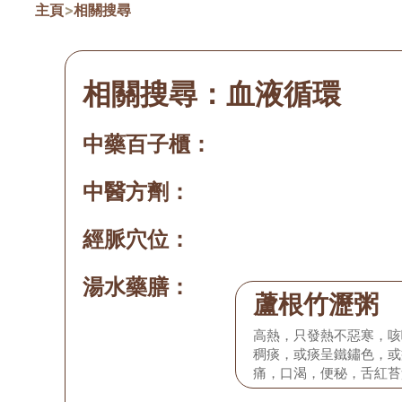
主頁
>
相關搜尋
相關搜尋：
血液循環
中藥百子櫃：
中醫方劑：
經脈穴位：
湯水藥膳：
蘆根竹瀝粥
高熱，只發熱不惡寒，咳
稠痰，或痰呈鐵鏽色，或
痛，口渴，便秘，舌紅苔