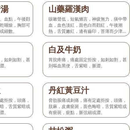
糖湯
山藥羅漢肉
、血點，午後顴
咳嗽聲低，短氣懶言，神疲無力，痰中帶
乾咽燥，胸部可
血，血色淡紅，面色白而顴紅，午後潮
或細數。
熱，舌質嫩紅，邊有齒印，苔薄而少津，
脈細弱而數。
白及牛奶
，如刺如割，甚
胃脘疼痛，痛處固定拒按，如刺如割，甚
澀。
則嘔血黑便，舌紫暗，脈澀。
飲
丹紅黃豆汁
處拒按，頭痛，
脅肋脹痛成刺痛，痛有定處拒按，頭痛，
暗，舌質紫暗或
肢麻，皮膚瘀斑，面色晦暗，舌質紫暗或
澀。
有瘀斑，瘀點，脈弦細或澀。