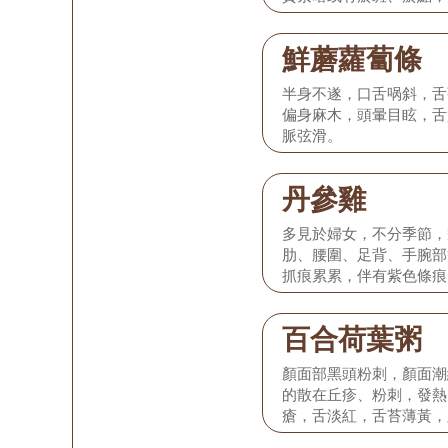
細或細澀。
鮮蘑蘿蔔條
半身不遂，口舌㖞斜，舌
偏身麻木，頭暈目眩，舌
脈弦滑。
丹參雞
多見於婦女，不分季節，
肋、腰圍、足背、手腕部
抓痕累累，伴有紫色條痕
唇色紫，口幹不欲飲，舌
瘀斑。
百合荷葉粥
顏面部黑頭粉刺，顏面潮
的散在丘疹、粉刺，發熱
瘡，舌淡紅，舌苔薄黃，