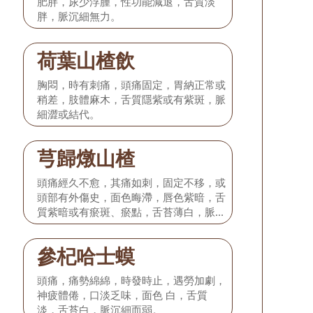
肥胖，尿少浮腫，性功能減退，舌質淡
胖，脈沉細無力。
荷葉山楂飲
胸悶，時有刺痛，頭痛固定，胃納正常或
稍差，肢體麻木，舌質隱紫或有紫斑，脈
細澀或結代。
芎歸燉山楂
頭痛經久不愈，其痛如刺，固定不移，或
頭部有外傷史，面色晦滯，唇色紫暗，舌
質紫暗或有瘀斑、瘀點，舌苔薄白，脈沉
細或細澀。
參杞哈士蟆
頭痛，痛勢綿綿，時發時止，遇勞加劇，
神疲體倦，口淡乏味，面色 白，舌質
淡，舌苔白，脈沉細而弱。