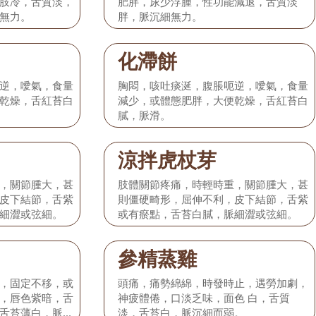
肢冷，舌質淡，
肥胖，尿少浮腫，性功能減退，舌質淡
無力。
胖，脈沉細無力。
化滯餅
逆，噯氣，食量
胸悶，咳吐痰涎，腹脹呃逆，噯氣，食量
乾燥，舌紅苔白
減少，或體態肥胖，大便乾燥，舌紅苔白
膩，脈滑。
涼拌虎杖芽
，關節腫大，甚
肢體關節疼痛，時輕時重，關節腫大，甚
皮下結節，舌紫
則僵硬畸形，屈伸不利，皮下結節，舌紫
細澀或弦細。
或有瘀點，舌苔白膩，脈細澀或弦細。
參精蒸雞
，固定不移，或
頭痛，痛勢綿綿，時發時止，遇勞加劇，
，唇色紫暗，舌
神疲體倦，口淡乏味，面色 白，舌質
舌苔薄白，脈沉
淡，舌苔白，脈沉細而弱。