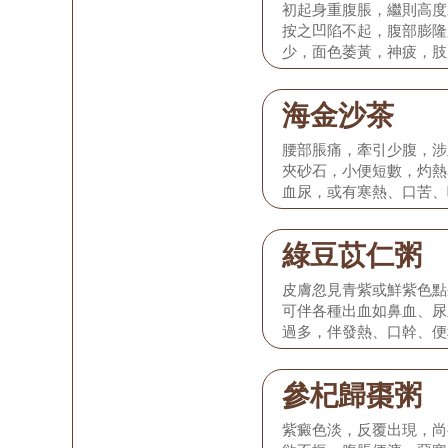
初起身重腹脹，繼則高度
按之凹陷不起，腹部膨隆
少，面色萎黃，神疲，肢
大邊有齒痕，脈滑數。
海金沙茶
腰部脹痛，牽引少腹，涉
夾砂石，小便短數，灼熱
血尿，或有寒熱、口苦、
質紅，舌苔黃膩，脈弦數
綠豆苡仁粥
皮膚忽見青紫或鮮紫色點
可伴各種出血如鼻血、尿
過多，伴發熱、口幹、便
黃，脈數有力。
參杞歸棗粥
紫癜色淡，反覆出現，尚