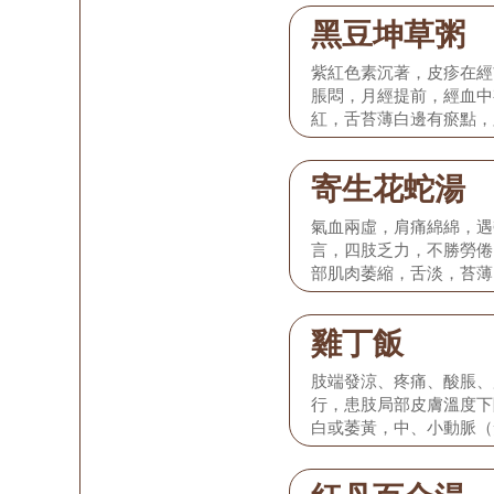
黑豆坤草粥
紫紅色素沉著，皮疹在經
脹悶，月經提前，經血中
紅，舌苔薄白邊有瘀點，
寄生花蛇湯
氣血兩虛，肩痛綿綿，遇
言，四肢乏力，不勝勞倦
部肌肉萎縮，舌淡，苔薄
力。
雞丁飯
肢端發涼、疼痛、酸脹、
行，患肢局部皮膚溫度下
白或萎黃，中、小動脈（
等）搏動減弱或消失，舌
潤，脈弦緊。