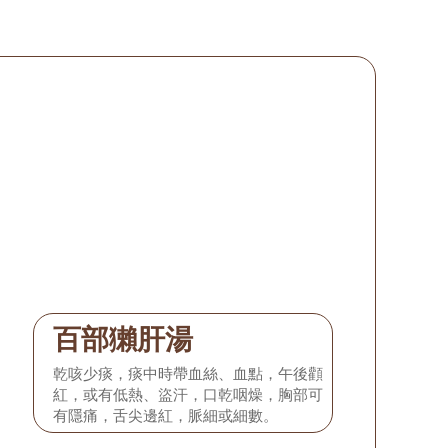
百部獺肝湯
乾咳少痰，痰中時帶血絲、血點，午後顴
紅，或有低熱、盜汗，口乾咽燥，胸部可
有隱痛，舌尖邊紅，脈細或細數。