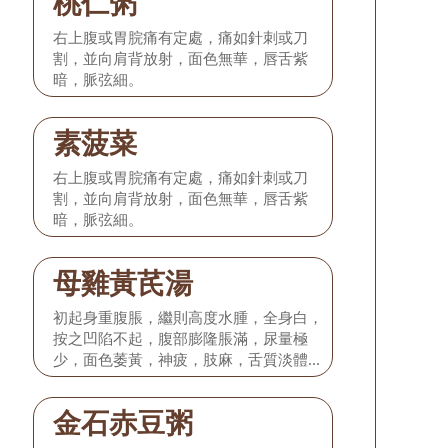
桃仁粥
右上腹或胃脘痛有定處，痛如針刺或刀
割，並向肩背放射，面色無華，唇舌紫
暗，脈弦細。
素菠菜
右上腹或胃脘痛有定處，痛如針刺或刀
割，並向肩背放射，面色無華，唇舌紫
暗，脈弦細。
母雞黃芪湯
初起身重腹脹，繼則高度水腫，全身白，
按之凹陷不起，腹部膨隆脹滿，尿量極
少，面色萎黃，神疲，肢麻，舌質淡體胖
大邊有齒痕，脈滑數。
金石赤豆粥