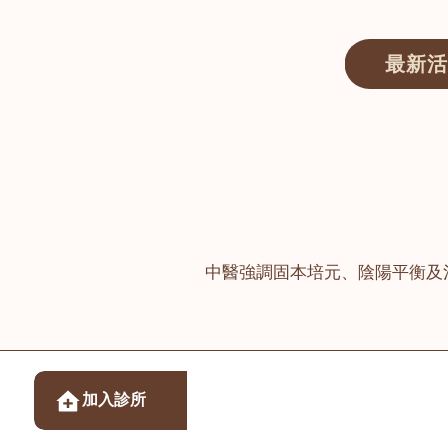
最新活
醫師匯ECWAY｜香港中醫資訊及服務平台
中醫強調固本培元、陰陽平衡及
醫樂坊醫療集團有限
加入診所
佐敦