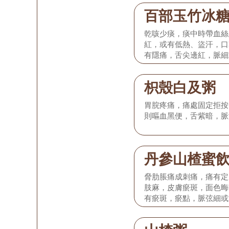
百部玉竹冰
乾咳少痰，痰中時帶血絲
紅，或有低熱、盜汗，口
有隱痛，舌尖邊紅，脈細
枳殼白及粥
胃脘疼痛，痛處固定拒按
則嘔血黑便，舌紫暗，脈
丹參山楂蜜
脅肋脹痛成刺痛，痛有定
肢麻，皮膚瘀斑，面色晦
有瘀斑，瘀點，脈弦細或