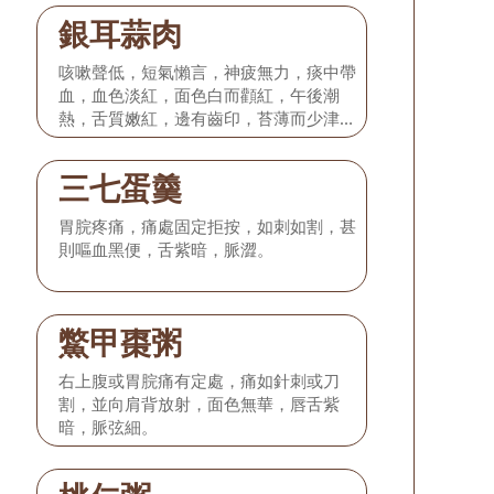
銀耳蒜肉
咳嗽聲低，短氣懶言，神疲無力，痰中帶
血，血色淡紅，面色白而顴紅，午後潮
熱，舌質嫩紅，邊有齒印，苔薄而少津，
脈細弱而數。
三七蛋羹
胃脘疼痛，痛處固定拒按，如刺如割，甚
則嘔血黑便，舌紫暗，脈澀。
鱉甲棗粥
右上腹或胃脘痛有定處，痛如針刺或刀
割，並向肩背放射，面色無華，唇舌紫
暗，脈弦細。