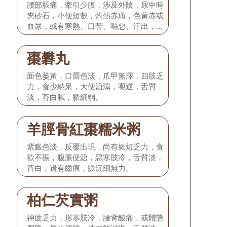
腰部脹痛，牽引少腹，涉及外陰，尿中時
夾砂石，小便短數，灼熱赤痛，色黃赤或
血尿，或有寒熱、口苦、嘔惡、汗出，舌
質紅，舌苔黃膩，脈弦數。
棗礬丸
面色萎黃，口唇色淡，爪甲無澤，四肢乏
力，食少納呆，大便溏瀉，呃逆，舌質
淡，苔白膩，脈細弱。
羊脛骨紅棗糯米粥
紫癜色淡，反覆出現，尚有氣短乏力，食
欲不振，腹脹便溏，惡寒肢冷，舌質淡，
苔白，邊有齒痕，脈沉細無力。
柏仁芡實粥
神疲乏力，形寒肢冷，腰背酸痛，或體態