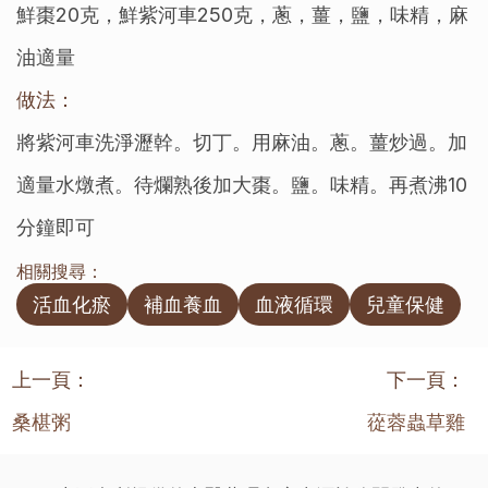
鮮棗20克，鮮紫河車250克，蔥，薑，鹽，味精，麻
油適量
做法：
將紫河車洗淨瀝幹。切丁。用麻油。蔥。薑炒過。加
適量水燉煮。待爛熟後加大棗。鹽。味精。再煮沸10
分鐘即可
相關搜尋：
活血化瘀
補血養血
血液循環
兒童保健
上一頁：
下一頁：
桑椹粥
蓯蓉蟲草雞