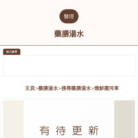
醫理
藥膳湯水
加入診所
醫樂坊醫療集團有限公司
榮毅園中
佐敦
大圍
主頁
>
藥膳湯水
>
搜尋藥膳湯水
>
燉鮮棗河車