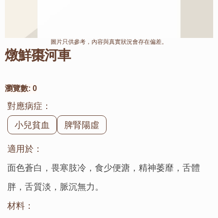
圖片只供參考，內容與真實狀況會存在偏差。
燉鮮棗河車
瀏覽數:
0
對應病症：
小兒貧血
脾腎陽虛
適用於：
面色蒼白，畏寒肢冷，食少便溏，精神萎靡，舌體
胖，舌質淡，脈沉無力。
材料：