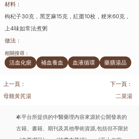
材料：
枸杞子30克，黑芝麻15克，紅棗10枚，粳米60克，
上4味如常法煮粥
做法：
相關搜尋：
活血化瘀
補血養血
血液循環
藥膳湯品
上一頁：
下一頁：
母雞黃芪湯
二菜湯
本平台所提供的中醫藥理內容來源於公開發表的
古籍、書籍、期刊及其他學術資源,包括但不限於