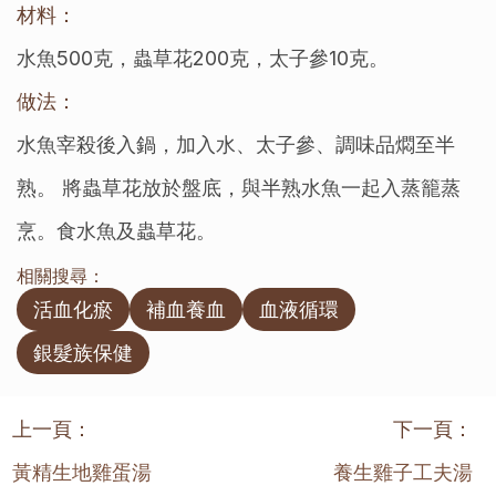
材料：
水魚500克，蟲草花200克，太子參10克。
做法：
水魚宰殺後入鍋，加入水、太子參、調味品燜至半
熟。 將蟲草花放於盤底，與半熟水魚一起入蒸籠蒸
烹。食水魚及蟲草花。
相關搜尋：
活血化瘀
補血養血
血液循環
銀髮族保健
上一頁：
下一頁：
黃精生地雞蛋湯
養生雞子工夫湯