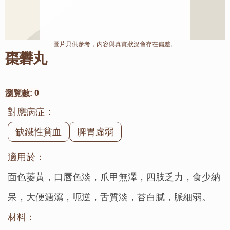
圖片只供參考，內容與真實狀況會存在偏差。
棗礬丸
瀏覽數:
0
對應病症：
缺鐵性貧血
脾胃虛弱
適用於：
面色萎黃，口唇色淡，爪甲無澤，四肢乏力，食少納
呆，大便溏瀉，呃逆，舌質淡，苔白膩，脈細弱。
材料：