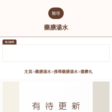
醫理
藥膳湯水
加入診所
醫樂坊醫療集團有限公司
榮毅園中
佐敦
大圍
主頁
>
藥膳湯水
>
搜尋藥膳湯水
>
棗礬丸