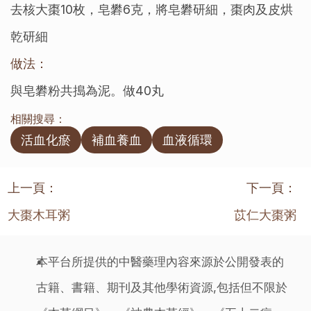
去核大棗10枚，皂礬6克，將皂礬研細，棗肉及皮烘
乾研細
做法：
與皂礬粉共搗為泥。做40丸
相關搜尋：
活血化瘀
補血養血
血液循環
上一頁：
下一頁：
大棗木耳粥
苡仁大棗粥
本平台所提供的中醫藥理內容來源於公開發表的
古籍、書籍、期刊及其他學術資源,包括但不限於