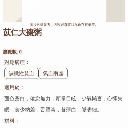
圖片只供參考，內容與真實狀況會存在偏差。
苡仁大棗粥
瀏覽數:
0
對應病症：
缺鐵性貧血
氣血兩虛
適用於：
面色蒼白，倦怠無力，頭暈目眩，少氣懶言，心悸失
眠，食少納差，舌質淡，苔薄白，脈濡細。
材料：