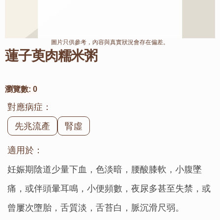
圖片只供參考，內容與真實狀況會存在偏差。
蓮子萸肉糯米粥
瀏覽數:
0
對應病症：
先兆流產
腎虛
適用於：
妊娠期陰道少量下血，色淡暗，腰酸膝軟，小腹墜
痛，或伴頭暈耳鳴，小便頻數，夜尿多甚至失禁，或
曾屢次墮胎，舌質淡，舌苔白，脈沉滑尺弱。