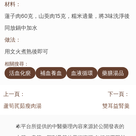
材料：
蓮子肉60克，山萸肉15克，糯米適量，將3味洗淨後
同放鍋中加水
做法：
用文火煮熟後即可
相關搜尋：
活血化瘀
補血養血
血液循環
藥膳湯品
上一頁：
下一頁：
蘆筍芪茹瘦肉湯
雙耳益腎羹
本平台所提供的中醫藥理內容來源於公開發表的