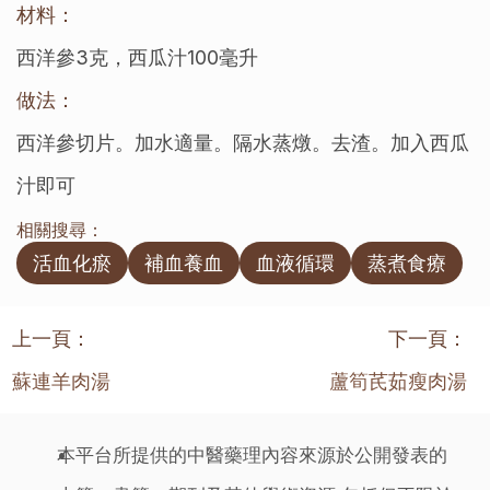
材料：
西洋參3克，西瓜汁100毫升
做法：
西洋參切片。加水適量。隔水蒸燉。去渣。加入西瓜
汁即可
相關搜尋：
活血化瘀
補血養血
血液循環
蒸煮食療
上一頁：
下一頁：
蘇連羊肉湯
蘆筍芪茹瘦肉湯
本平台所提供的中醫藥理內容來源於公開發表的