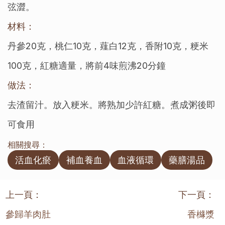
弦澀。
材料：
丹參20克，桃仁10克，薤白12克，香附10克，粳米
100克，紅糖適量，將前4味煎沸20分鐘
做法：
去渣留汁。放入粳米。將熟加少許紅糖。煮成粥後即
可食用
相關搜尋：
活血化瘀
補血養血
血液循環
藥膳湯品
上一頁：
下一頁：
參歸羊肉肚
香櫞漿