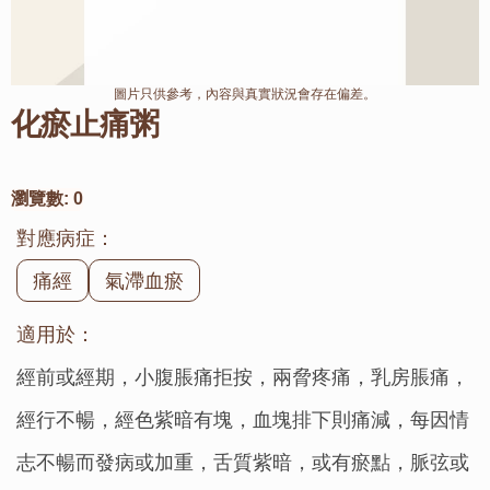
圖片只供參考，內容與真實狀況會存在偏差。
化瘀止痛粥
瀏覽數:
0
對應病症：
痛經
氣滯血瘀
適用於：
經前或經期，小腹脹痛拒按，兩脅疼痛，乳房脹痛，
經行不暢，經色紫暗有塊，血塊排下則痛減，每因情
志不暢而發病或加重，舌質紫暗，或有瘀點，脈弦或