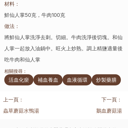
材料：
鮮仙人掌50克，牛肉100克
做法：
將鮮仙人掌洗淨去刺。切細。牛肉洗淨後切塊。和仙
人掌一起放入油鍋中。旺火上炒熟。調上精鹽適量後
吃牛肉和仙人掌
相關搜尋：
活血化瘀
補血養血
血液循環
炒製藥膳
上一頁：
下一頁：
蟲草蘑菇水鴨湯
鵝血蘑菇湯