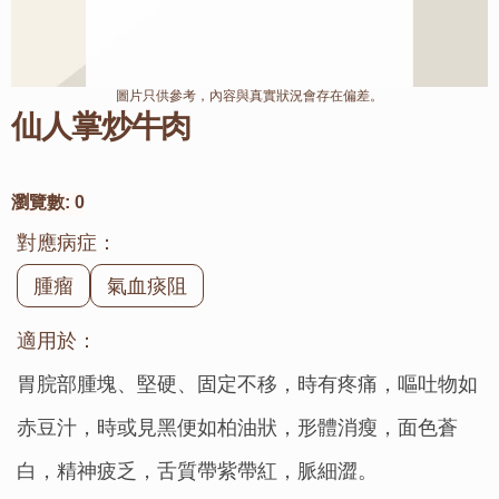
圖片只供參考，內容與真實狀況會存在偏差。
仙人掌炒牛肉
瀏覽數:
0
對應病症：
腫瘤
氣血痰阻
適用於：
胃脘部腫塊、堅硬、固定不移，時有疼痛，嘔吐物如
赤豆汁，時或見黑便如柏油狀，形體消瘦，面色蒼
白，精神疲乏，舌質帶紫帶紅，脈細澀。