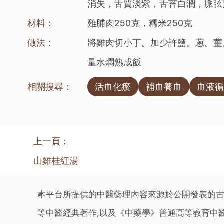
消失，舌質淡紫，舌苔白潤，脈弦
材料：
雞脯肉250克，糯米250克
做法：
將雞肉切小丁。加少許鹽。蔥。薑
量水燜熟成飯
相關搜尋：
活血化瘀
補血養血
血液循
上一頁：
山雞桂紅湯
本平台所提供的中醫藥理內容來源於公開發表的古
等中醫經典著作,以及《中藥學》普通高等教育中醫