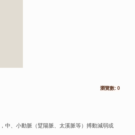
瀏覽數:
0
，中、小動脈（躄陽脈、太溪脈等）搏動減弱或