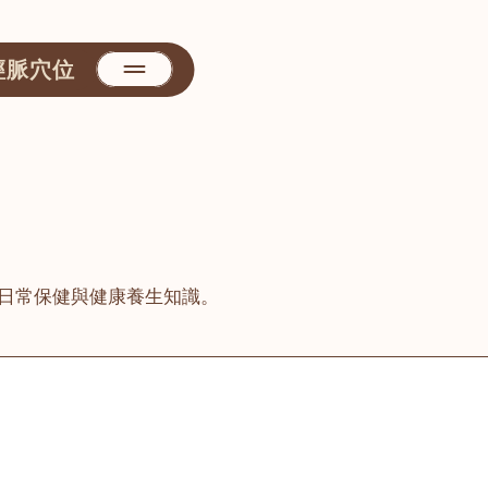
經脈穴位
日常保健與健康養生知識。
善醫堂
屯門