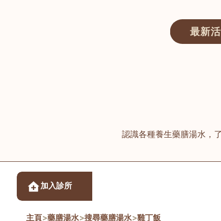
最新活
醫師匯ECWAY｜香港中醫資訊及服務平台
認識各種養生藥膳湯水，
醫樂坊醫療集團有限
加入診所
佐敦
主頁
>
藥膳湯水
>
搜尋藥膳湯水
>
雞丁飯