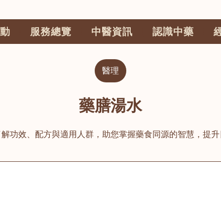
動
服務總覽
中醫資訊
認識中藥
醫理
藥膳湯水
了解功效、配方與適用人群，助您掌握藥食同源的智慧，提升
公司
榮毅園中醫中藥診所
睦鄰醫舍
大圍
荃灣