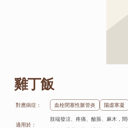
雞丁飯
對應病症：
血栓閉塞性脈管炎
陽虛寒凝
肢端發涼、疼痛、酸脹、麻木，間
適用於：