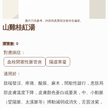
圖片只供參考，內容與真實狀況會存在偏差。
山雞桂紅湯
瀏覽數:
0
對應病症：
血栓閉塞性脈管炎
陽虛寒凝
適用於：
肢端發涼、疼痛、酸脹、麻木，間歇性跛行，患肢局
部皮膚溫度下降，皮膚顏色蒼白或萎黃，中、小動脈
（躄陽脈、太溪脈等）搏動減弱或消失，舌質淡紫，