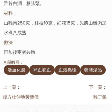
舌苔白潤，脈弦緊。
材料：
山雞肉250克，桂枝10克，紅花15克，先將山雞肉加
水煮八成熟
做法：
再加後兩者共燉
相關搜尋：
活血化瘀
補血養血
血液循環
藥膳湯品
上一頁：
下一頁：
複方杜仲地黃藥酒
雞丁飯