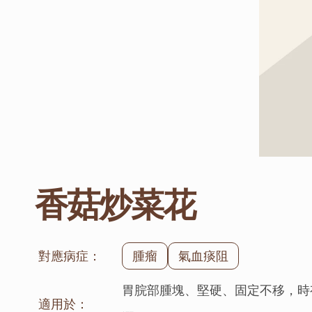
香菇炒菜花
對應病症：
腫瘤
氣血痰阻
胃脘部腫塊、堅硬、固定不移，時
適用於：