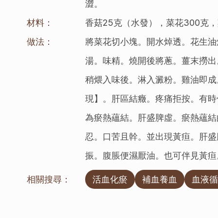
澀。
材料：
香菇25克（水發），菜花300克，
做法：
將菜花切小塊。開水焯透。花生油
湯。味精。燒開後將蔥。薑末撈出
稍煨入味後。淋入澱粉。雞油即成
現】。肝區結癥。疼痛拒按。有時
為瘀熱蘊結。肝盛脾虛。瘀熱蘊結
忍。口苦且幹。並出現黃疸。肝盛
振。腹脹便濕厭油。也可伴見黃疸
相關搜尋：
活血化瘀
補血養血
血液循