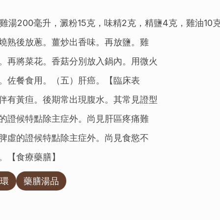
雞湯200毫升，澱粉15克，味精2克，精鹽4克，雞油10
燒熟後放蔥。薑炒出香味。再放鹽。雞
。再將菜花。香菇分別放入鍋內。用微火
。佐餐食用。（五）肝癌。【臨床表
伴有黃疸。後期常出現腹水。其常見證型
的證候特點除主症外。尚見肝區疼痛難
脾虛的證候特點除主症外。尚見食慾不
。【食療藥膳】
環
藥膳湯品