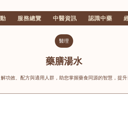
動
服務總覽
中醫資訊
認識中藥
醫理
藥膳湯水
了解功效、配方與適用人群，助您掌握藥食同源的智慧，提升
公司
榮毅園中醫中藥診所
睦鄰醫舍
大圍
荃灣