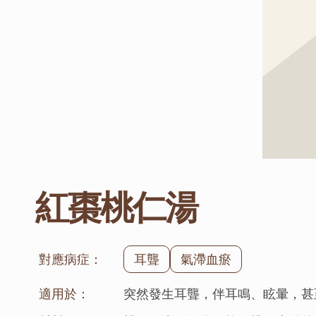
紅棗桃仁湯
對應病症：
耳聾
氣滯血瘀
適用於：
突然發生耳聾，伴耳鳴、眩暈，甚