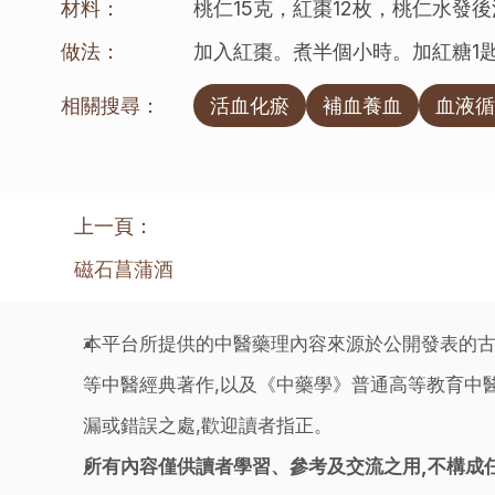
材料：
桃仁15克，紅棗12枚，桃仁水發
做法：
加入紅棗。煮半個小時。加紅糖1
相關搜尋：
活血化瘀
補血養血
血液循
上一頁：
磁石菖蒲酒
本平台所提供的中醫藥理內容來源於公開發表的古
等中醫經典著作,以及《中藥學》普通高等教育中醫
漏或錯誤之處,歡迎讀者指正。
所有內容僅供讀者學習、參考及交流之用,不構成