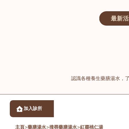
最新活
醫師匯ECWAY｜香港中醫資訊及服務平台
認識各種養生藥膳湯水，
醫樂坊醫療集團有限
加入診所
佐敦
主頁
>
藥膳湯水
>
搜尋藥膳湯水
>
紅棗桃仁湯