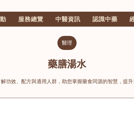
動
服務總覽
中醫資訊
認識中藥
醫理
藥膳湯水
了解功效、配方與適用人群，助您掌握藥食同源的智慧，提升
公司
榮毅園中醫中藥診所
睦鄰醫舍
大圍
荃灣