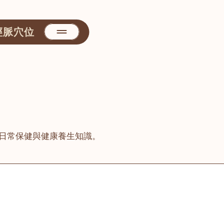
經脈穴位
日常保健與健康養生知識。
善醫堂
屯門