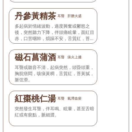
黃，脈弦數。
丹參黃精茶
耳聾
肝膽火盛
多起病於情緒波動，過度興奮或鬱怒之
後，突然聽力下降，伴頭痛眩暈，面紅目
赤，口苦咽幹，煩躁不安，舌質紅，苔薄
黃，脈弦數。
磁石菖蒲酒
耳聾
痰火上擾
耳聾或聽音不清，起病突然，頭昏頭重，
胸脘痞悶，咳痰黃稠，舌質紅，苔黃膩，
脈弦滑。
紅棗桃仁湯
耳聾
氣滯血瘀
突然發生耳聾，伴耳鳴、眩暈，甚至舌暗
紅或有瘀點，脈細澀。