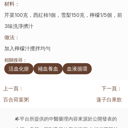
材料：
芹菜100克，西紅柿1個，雪梨150克，檸檬1/5個，前
3味洗淨擠汁
做法：
加入檸檬汁攪拌均勻
相關搜尋：
活血化瘀
補血養血
血液循環
上一頁：
下一頁：
百合荷葉粥
蓮子白果飲
本平台所提供的中醫藥理內容來源於公開發表的