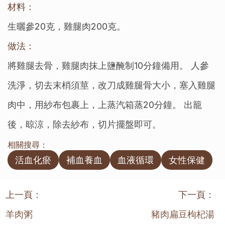
材料：
生曬參20克，雞腿肉200克。
做法：
將雞腿去骨，雞腿肉抹上鹽醃制10分鐘備用。 人參
洗淨，切去末梢須莖，改刀成雞腿骨大小，塞入雞腿
肉中，用紗布包裹上，上蒸汽箱蒸20分鐘。 出籠
後，晾涼，除去紗布，切片擺盤即可。
相關搜尋：
活血化瘀
補血養血
血液循環
女性保健
上一頁：
下一頁：
羊肉粥
豬肉扁豆枸杞湯