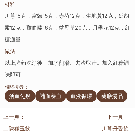
材料：
川芎18克，當歸15克，赤芍12克，生地黃12克，延胡
索12克，雞血藤18克，益母草20克，月季花12克，紅
糖適量
做法：
以上諸葯洗淨後。加水煎湯。去渣取汁。加入紅糖調
味即可
相關搜尋：
活血化瘀
補血養血
血液循環
藥膳湯品
上一頁：
下一頁：
二陳種玉飲
川芎丹香飲