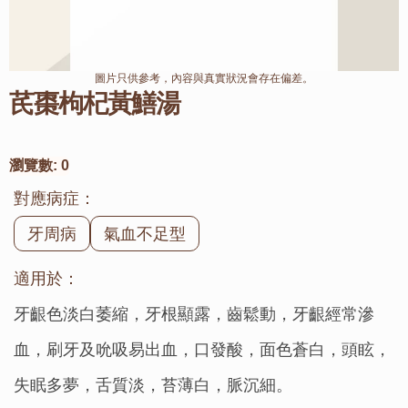
圖片只供參考，內容與真實狀況會存在偏差。
芪棗枸杞黃鱔湯
瀏覽數:
0
對應病症：
牙周病
氣血不足型
適用於：
牙齦色淡白萎縮，牙根顯露，齒鬆動，牙齦經常滲
血，刷牙及吮吸易出血，口發酸，面色蒼白，頭眩，
失眠多夢，舌質淡，苔薄白，脈沉細。