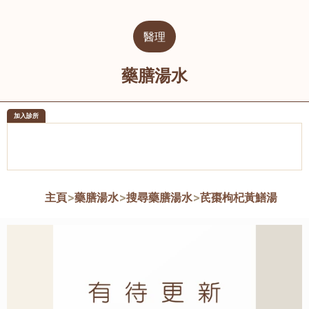
醫理
藥膳湯水
加入診所
醫樂坊醫療集團有限公司
榮毅園中
佐敦
大圍
主頁
>
藥膳湯水
>
搜尋藥膳湯水
>
芪棗枸杞黃鱔湯