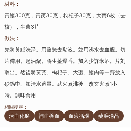
材料：
黃鱔300克，黃芪30克，枸杞子30克，大棗6枚（去
核），生薑3片
做法：
先將黃鱔洗淨。用鹽醃去黏液。並用沸水去血腥。切
片備用。起油鍋。將生薑爆香。加入少許米酒。片刻
取出。然後將黃芪。枸杞子。大棗。鱔肉等一齊放入
砂鍋中。加清水適量。武火煮沸後。改文火煮1小
時。調味食用
相關搜尋：
活血化瘀
補血養血
血液循環
藥膳湯品