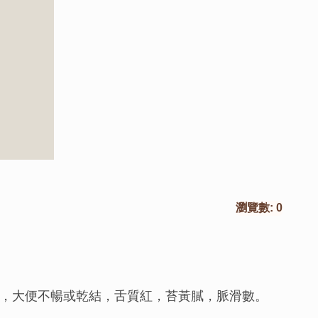
瀏覽數:
0
，大便不暢或乾結，舌質紅，苔黃膩，脈滑數。