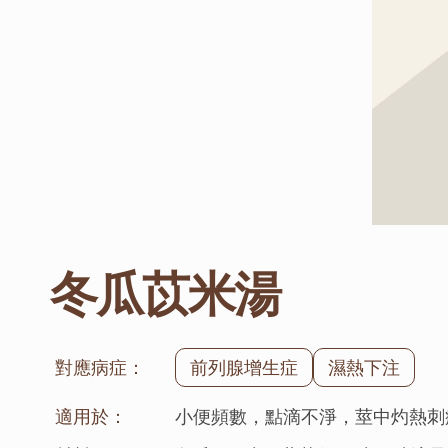
冬瓜苡米湯
對應病症：
前列腺增生症
濕熱下注
適用於：
小便頻數，點滴不淨，莖中灼熱刺