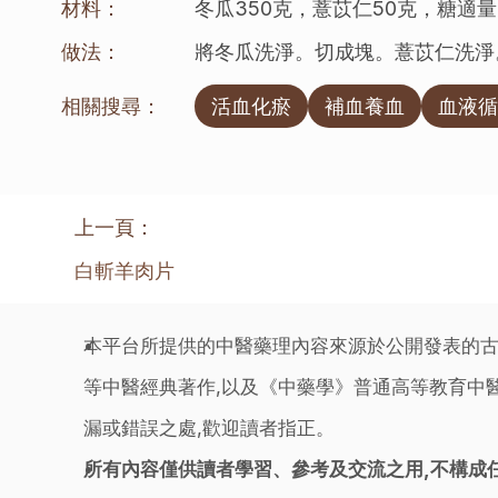
材料：
冬瓜350克，薏苡仁50克，糖適量
做法：
將冬瓜洗淨。切成塊。薏苡仁洗淨
相關搜尋：
活血化瘀
補血養血
血液循
上一頁：
白斬羊肉片
本平台所提供的中醫藥理內容來源於公開發表的古
等中醫經典著作,以及《中藥學》普通高等教育中醫
漏或錯誤之處,歡迎讀者指正。
所有內容僅供讀者學習、參考及交流之用,不構成