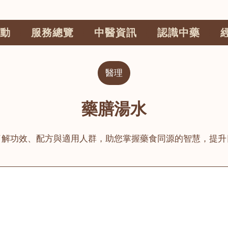
動
服務總覽
中醫資訊
認識中藥
醫理
藥膳湯水
了解功效、配方與適用人群，助您掌握藥食同源的智慧，提升
公司
榮毅園中醫中藥診所
睦鄰醫舍
大圍
荃灣