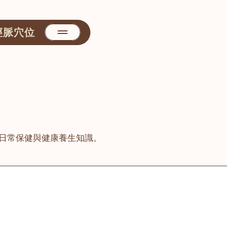
經脈穴位
日常保健與健康養生知識。
善醫堂
屯門