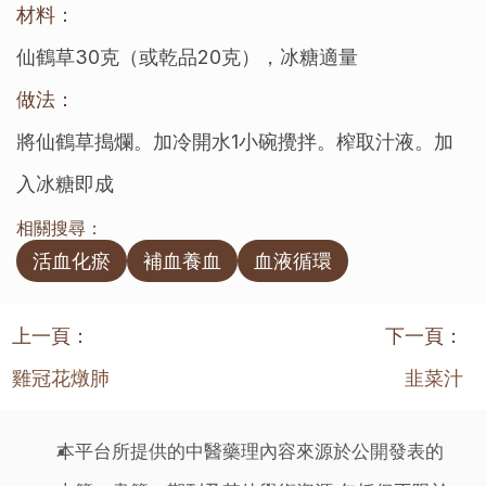
材料：
仙鶴草30克（或乾品20克），冰糖適量
做法：
將仙鶴草搗爛。加冷開水1小碗攪拌。榨取汁液。加
入冰糖即成
相關搜尋：
活血化瘀
補血養血
血液循環
上一頁：
下一頁：
雞冠花燉肺
韭菜汁
本平台所提供的中醫藥理內容來源於公開發表的