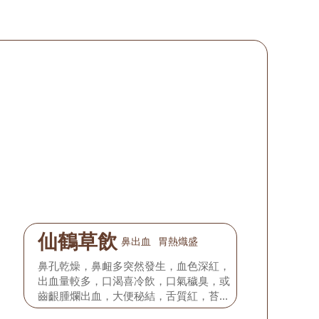
仙鶴草飲
鼻出血
胃熱熾盛
鼻孔乾燥，鼻衄多突然發生，血色深紅，
出血量較多，口渴喜冷飲，口氣穢臭，或
齒齦腫爛出血，大便秘結，舌質紅，苔
黃，脈滑數。