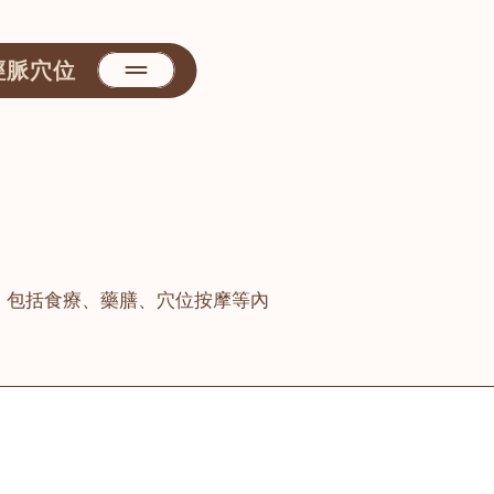
經脈穴位
，包括食療、藥膳、穴位按摩等內
善醫堂
屯門