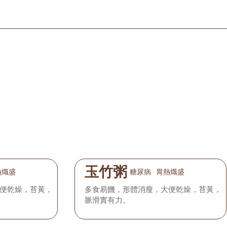
玉竹粥
熱熾盛
糖尿病
胃熱熾盛
便乾燥，苔黃，
多食易饑，形體消瘦，大便乾燥，苔黃，
脈滑實有力。