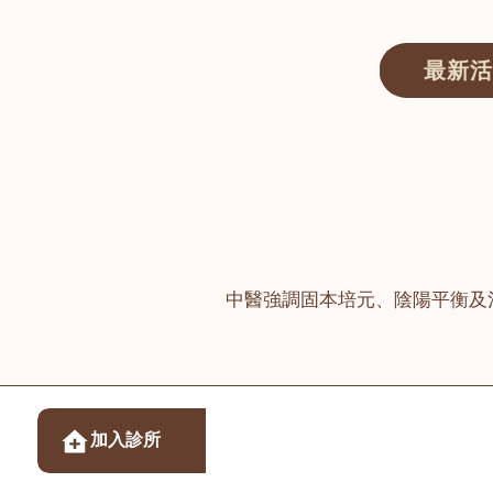
最新活
醫師匯ECWAY｜香港中醫資訊及服務平台
中醫強調固本培元、陰陽平衡及
醫樂坊醫療集團有限
加入診所
佐敦