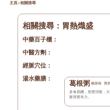
主頁
>
相關搜尋
相關搜尋：
胃熱熾盛
中藥百子櫃：
中醫方劑：
經脈穴位：
湯水藥膳：
葛根粥
糖尿病
胃
多食易饑，形體消瘦，大
脈滑實有力。