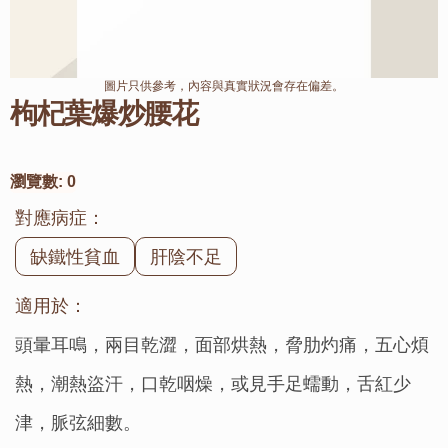
圖片只供參考，內容與真實狀況會存在偏差。
枸杞葉爆炒腰花
瀏覽數:
0
對應病症：
缺鐵性貧血
肝陰不足
適用於：
頭暈耳鳴，兩目乾澀，面部烘熱，脅肋灼痛，五心煩
熱，潮熱盜汗，口乾咽燥，或見手足蠕動，舌紅少
津，脈弦細數。