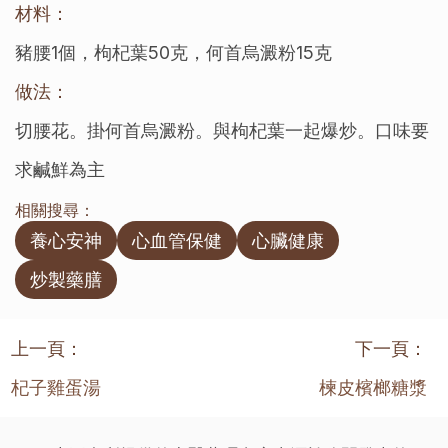
材料：
豬腰1個，枸杞葉50克，何首烏澱粉15克
做法：
切腰花。掛何首烏澱粉。與枸杞葉一起爆炒。口味要
求鹹鮮為主
相關搜尋：
養心安神
心血管保健
心臟健康
炒製藥膳
上一頁：
下一頁：
杞子雞蛋湯
楝皮檳榔糖漿