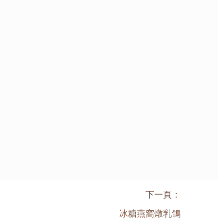
下一頁：
冰糖燕窩燉乳鴿