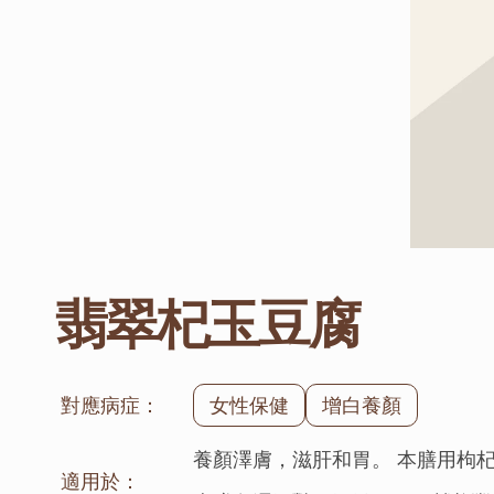
翡翠杞玉豆腐
對應病症：
女性保健
增白養顏
養顏澤膚，滋肝和胃。 本膳用枸杞
適用於：