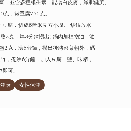
富，並含多種維生素，能增白皮膚，減肥健美。
00克，嫩豆腐250克。
 豆腐，切成6釐米見方小塊。 炒鍋放水
加鹽3克，焯3分鐘撈出; 鍋內加植物油，油
鹽2克，沸5分鐘，撈出後將菜葉朝外，碼
玉竹，煮沸6分鐘，加入豆腐、鹽、味精，
中即可。
健康
女性保健