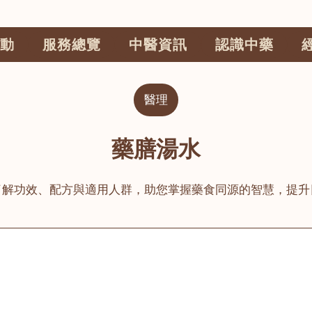
動
服務總覽
中醫資訊
認識中藥
醫理
藥膳湯水
了解功效、配方與適用人群，助您掌握藥食同源的智慧，提升
公司
榮毅園中醫中藥診所
睦鄰醫舍
大圍
荃灣