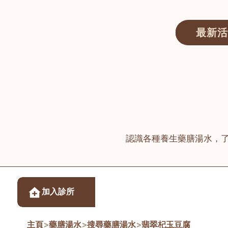
最新活
醫師匯ECWAY｜香港中醫資訊及服務平台
認識各種養生藥膳湯水，
醫樂坊醫療集團有限
加入診所
佐敦
主頁
>
藥膳湯水
>
搜尋藥膳湯水
>
翡翠杞玉豆腐