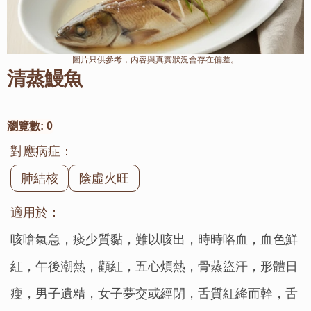
圖片只供參考，內容與真實狀況會存在偏差。
清蒸鰻魚
瀏覽數:
0
對應病症：
肺結核
陰虛火旺
適用於：
咳嗆氣急，痰少質黏，難以咳出，時時咯血，血色鮮
紅，午後潮熱，顴紅，五心煩熱，骨蒸盜汗，形體日
瘦，男子遺精，女子夢交或經閉，舌質紅絳而幹，舌