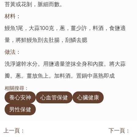
苔黃或花剝，脈細而數。
材料：
鰻魚1尾，大蒜100克，蔥，薑少許，料酒，食鹽適
量，將鮮鰻魚剖去肚腸，刮鱗去腮
做法：
洗淨濾幹水分。用鹽適量塗抹全身和內腹。將大蒜
瓣。蔥。薑放魚上。加料酒。置鍋中蒸熟即成
相關搜尋：
養心安神
心血管保健
心臟健康
男性保健
上一頁：
下一頁：