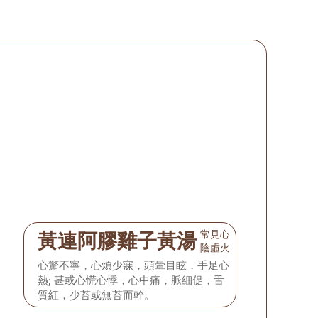
常見心律失常
黃連阿膠雞子黃湯
陰虛火旺
心驚不寧，心煩少寐，頭暈目眩，手足心
熱; 甚或心慌心悸，心中痛，脈細促，舌
質紅，少苔或無苔而幹。