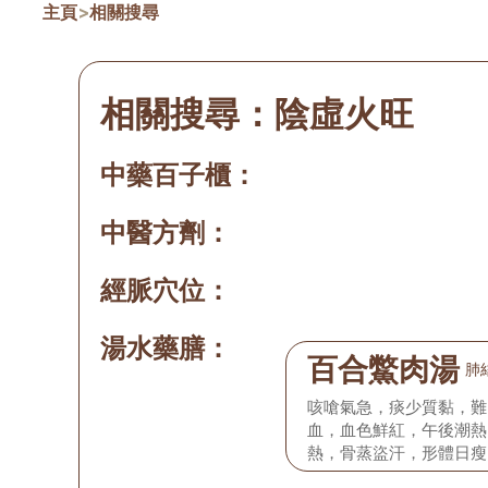
主頁
>
相關搜尋
相關搜尋：
陰虛火旺
中藥百子櫃：
中醫方劑：
經脈穴位：
湯水藥膳：
百合鱉肉湯
肺
咳嗆氣急，痰少質黏，難
血，血色鮮紅，午後潮熱
熱，骨蒸盜汗，形體日瘦
子夢交或經閉，舌質紅絳