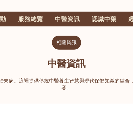
動
服務總覽
中醫資訊
認識中藥
相關資訊
中醫資訊
治未病。這裡提供傳統中醫養生智慧與現代保健知識的結合
容。
公司
榮毅園中醫中藥診所
睦鄰醫舍
大圍
荃灣