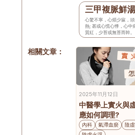
花剝，脈細而數。
三甲複脈鮮
心驚不寧，心煩少寐，頭
熱; 甚或心慌心悸，心
質紅，少苔或無苔而幹。
相關文章：
2025年11月12日
中醫學上實火與虛
應如何調理?
內科
氣滯血瘀
陰
陰虛火浮