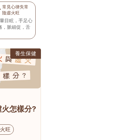
花剝，脈細而數。
常見心律失常
湯
陰虛火旺
暈目眩，手足心
中痛，脈細促，舌
養生保健
火怎樣分?
虛火旺