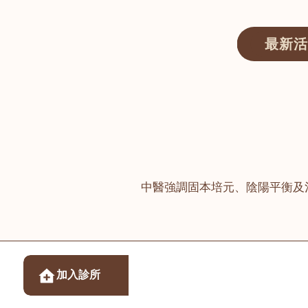
最新活
醫師匯ECWAY｜香港中醫資訊及服務平台
中醫強調固本培元、陰陽平衡及
醫樂坊醫療集團有限
加入診所
佐敦