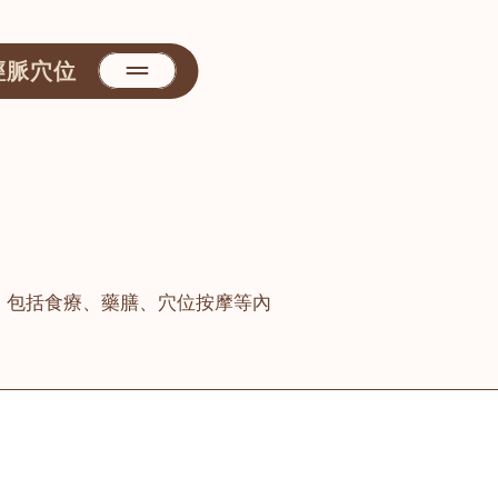
經脈穴位
，包括食療、藥膳、穴位按摩等內
善醫堂
屯門