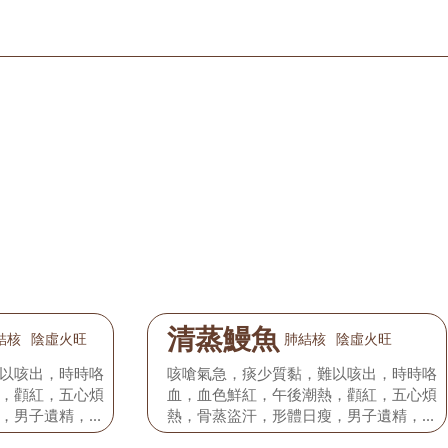
清蒸鰻魚
結核
陰虛火旺
肺結核
陰虛火旺
以咳出，時時咯
咳嗆氣急，痰少質黏，難以咳出，時時咯
，顴紅，五心煩
血，血色鮮紅，午後潮熱，顴紅，五心煩
，男子遺精，女
熱，骨蒸盜汗，形體日瘦，男子遺精，女
而幹，舌苔黃或
子夢交或經閉，舌質紅絳而幹，舌苔黃或