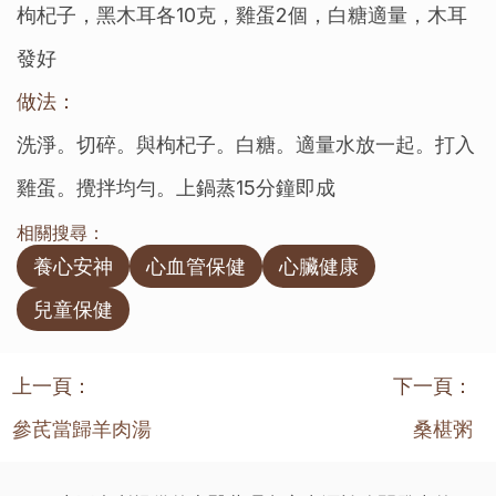
枸杞子，黑木耳各10克，雞蛋2個，白糖適量，木耳
發好
做法：
洗淨。切碎。與枸杞子。白糖。適量水放一起。打入
雞蛋。攪拌均勻。上鍋蒸15分鐘即成
相關搜尋：
養心安神
心血管保健
心臟健康
兒童保健
上一頁：
下一頁：
參芪當歸羊肉湯
桑椹粥