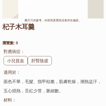
圖片只供參考，內容與真實狀況會存在偏差。
杞子木耳羹
瀏覽數:
0
對應病症：
小兒貧血
肝腎陰虛
適用於：
面色不華，毛髮、指甲枯脆，肌膚乾燥，潮熱盜汗，
五心煩熱，舌紅少苔，脈細數。
材料：