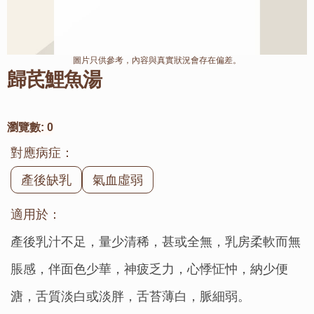
圖片只供參考，內容與真實狀況會存在偏差。
歸芪鯉魚湯
瀏覽數:
0
對應病症：
產後缺乳
氣血虛弱
適用於：
產後乳汁不足，量少清稀，甚或全無，乳房柔軟而無
脹感，伴面色少華，神疲乏力，心悸怔忡，納少便
溏，舌質淡白或淡胖，舌苔薄白，脈細弱。