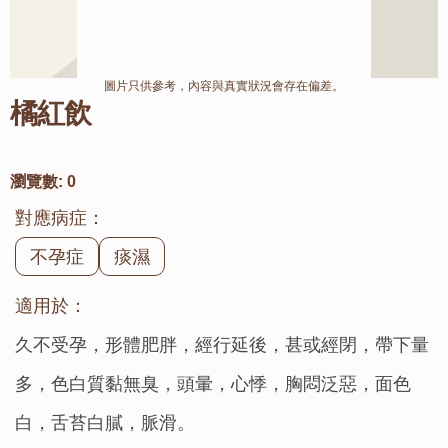
圖片只供參考，內容與真實狀況會存在偏差。
橘紅飲
瀏覽數:
0
對應病症：
不孕症
痰濕
適用於：
久不受孕，形體肥胖，經行延後，甚或經閉，帶下量
多，色白質黏無臭，頭暈，心悸，胸悶泛惡，面色 
白，舌苔白膩，脈滑。