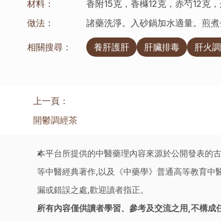
材料：
香附15克，香櫞12克，赤芍12克
做法：
諸藥洗淨。入砂鍋加水適量。煎煮
相關搜尋：
養肝護肝
肝臟排毒
肝火調
上一頁：
開鬱調經茶
本平台所提供的中醫藥理內容來源於公開發表的古
等中醫經典著作,以及《中藥學》普通高等教育中醫
漏或錯誤之處,歡迎讀者指正。
所有內容僅供讀者學習、參考及交流之用,不構成