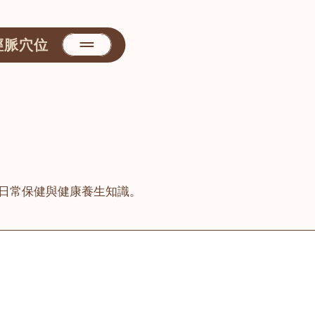
經脈穴位
日常保健與健康養生知識。
善醫堂
屯門