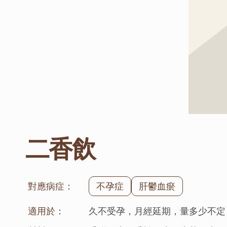
二香飲
對應病症：
不孕症
肝鬱血瘀
適用於：
久不受孕，月經延期，量多少不定