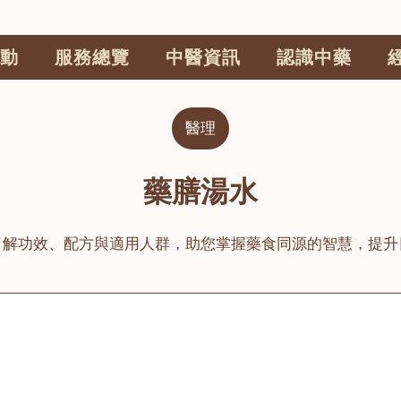
動
服務總覽
中醫資訊
認識中藥
醫理
藥膳湯水
了解功效、配方與適用人群，助您掌握藥食同源的智慧，提升
公司
榮毅園中醫中藥診所
睦鄰醫舍
大圍
荃灣