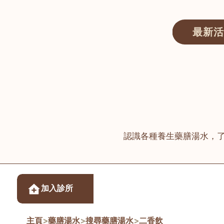
最新活
醫師匯ECWAY｜香港中醫資訊及服務平台
認識各種養生藥膳湯水，
醫樂坊醫療集團有限
加入診所
佐敦
主頁
>
藥膳湯水
>
搜尋藥膳湯水
>
二香飲