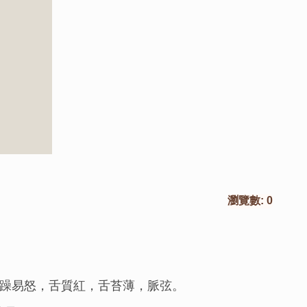
瀏覽數:
0
躁易怒，舌質紅，舌苔薄，脈弦。