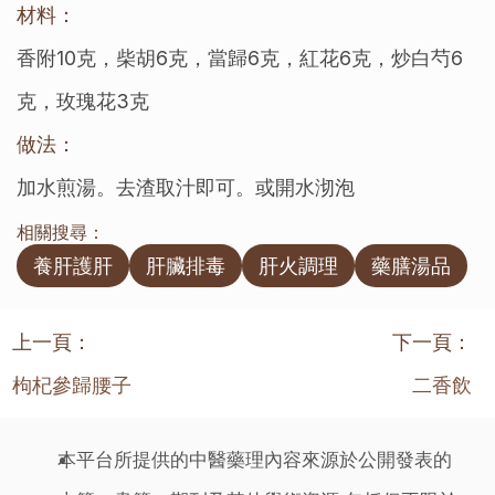
材料：
香附10克，柴胡6克，當歸6克，紅花6克，炒白芍6
克，玫瑰花3克
做法：
加水煎湯。去渣取汁即可。或開水沏泡
相關搜尋：
養肝護肝
肝臟排毒
肝火調理
藥膳湯品
上一頁：
下一頁：
枸杞參歸腰子
二香飲
本平台所提供的中醫藥理內容來源於公開發表的