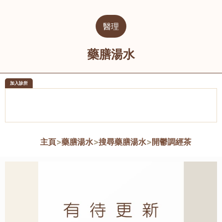
醫理
藥膳湯水
加入診所
醫樂坊醫療集團有限公司
榮毅園中
佐敦
大圍
主頁
>
藥膳湯水
>
搜尋藥膳湯水
>
開鬱調經茶