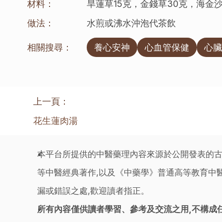
材料：
旱蓮草15克，金錢草30克，海金沙
做法：
水煎或沸水沖泡代茶飲
相關搜尋：
養心安神
心血管保健
心臟
上一頁：
花生蓮肉湯
本平台所提供的中醫藥理內容來源於公開發表的古
等中醫經典著作,以及《中藥學》普通高等教育中醫
漏或錯誤之處,歡迎讀者指正。
所有內容僅供讀者學習、參考及交流之用,不構成