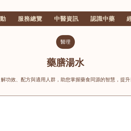
動
服務總覽
中醫資訊
認識中藥
醫理
藥膳湯水
了解功效、配方與適用人群，助您掌握藥食同源的智慧，提升
公司
榮毅園中醫中藥診所
睦鄰醫舍
大圍
荃灣