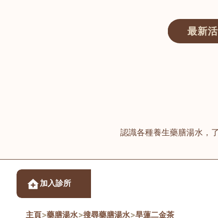
最新活
醫師匯ECWAY｜香港中醫資訊及服務平台
認識各種養生藥膳湯水，
醫樂坊醫療集團有限
加入診所
佐敦
主頁
>
藥膳湯水
>
搜尋藥膳湯水
>
旱蓮二金茶