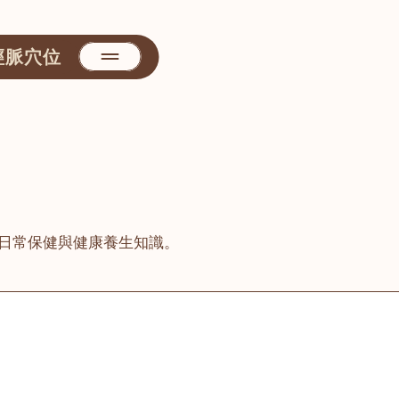
經脈穴位
日常保健與健康養生知識。
善醫堂
屯門