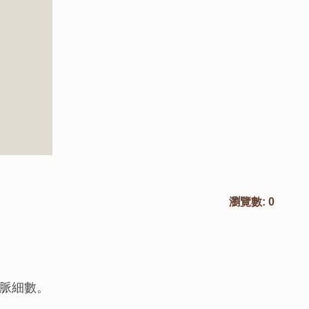
瀏覽數:
0
脈細數。