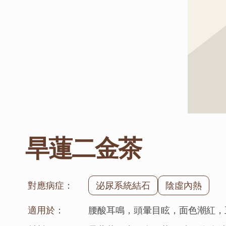
旱蓮二金茶
對應病症：
泌尿系統結石
陰虛內熱
適用於：
腰酸耳鳴，頭暈目眩，面色潮紅，