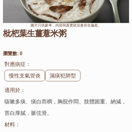
圖片只供參考，內容與真實狀況會存在偏差。
枇杷葉生薑薏米粥
瀏覽數:
0
對應病症：
慢性支氣管炎
濕痰犯肺型
適用於：
咳嗽多痰、痰白而稠，胸脘作悶、肢體困重、納減，
苔白厚膩，脈弦滑。
材料：