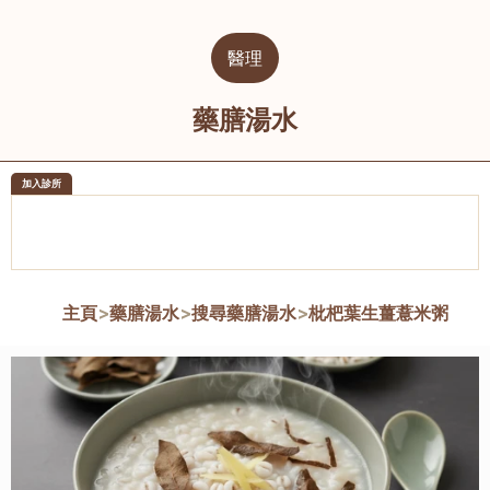
醫理
藥膳湯水
加入診所
醫樂坊醫療集團有限公司
榮毅園中
佐敦
大圍
主頁
>
藥膳湯水
>
搜尋藥膳湯水
>
枇杷葉生薑薏米粥