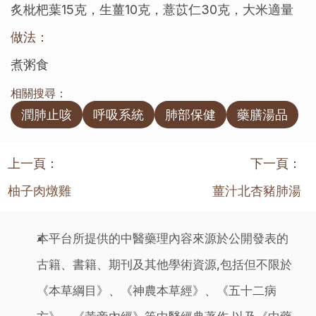
炙枇杷葉15克，生薑10克，薏苡仁30克，大米適量
做法：
煮粥食
相關搜尋：
潤肺止咳
呼吸系統
肺部保健
藥膳湯品
上一頁：
下一頁：
柚子肉燉雞
薑汁北杏豬肺湯
本平台所提供的中醫藥理內容來源於公開發表的
古籍、書籍、期刊及其他學術資源,包括但不限於
《本草綱目》、《神農本草經》、《五十二病